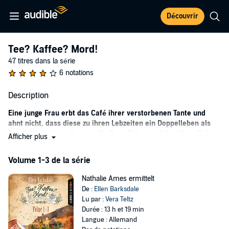
Découvrir
Tee? Kaffee? Mord!
47 titres dans la série
6 notations
Description
Eine junge Frau erbt das Café ihrer verstorbenen Tante und
ahnt nicht, dass diese zu ihren Lebzeiten ein Doppelleben als
Detektivin führte. Humorvolle Cosy-Krimis mit Landhausflair
Afficher plus
für gemütliche Abende vor dem Kamin.
Volume 1-3 de la série
Nathalie Ames lebt in Liverpool und arbeitet als Statistikerin, als sie
von ihrer verstorbenen Tante das Gasthaus Black Feather im
Nathalie Ames ermittelt
beschaulichen Örtchen Earlsraven erbt. Kurzentschlossen tritt sie
De :
Ellen Barksdale
das Erbe an und zieht aufs Land. Dort angekommen erfährt sie,
Lu par :
Vera Teltz
dass ihre Tante ein Doppelleben führte. Zusammen mit Louise, der
Durée : 13 h et 19 min
Köchin des Restaurants und ehemaligen Agentin der britischen
Langue : Allemand
Krone, hat die findige Dame regelmäßig Kriminalfälle gelöst. Nathalie