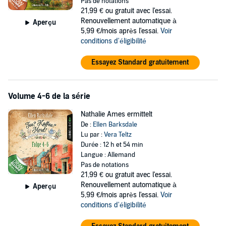
Pas de notations
übernimmt auch diesen Dienst und stellt zu ihrer eigenen
21,99 €
ou gratuit avec l'essai.
Überraschung fest, dass der Spürsinn durchaus in der Familie liegt.
Renouvellement automatique à
Aperçu
Die Reihe "Kaffee? Tee? Mord!" ist das schriftstellerische Debüt von
5,99 €/mois après l'essai.
Voir
Ellen Barksdale. Seit ihrer Kindheit war die Autorin selbst begeisterte
conditions d'éligibilité
Krimileserin, vor allem die Maigret-Romane von Georges Simenon
hatten es ihr angetan. Die Idee zu ihrer ersten Krimi-Reihe über
Essayez Standard gratuitement
Natalie und das Café Black Feather kam ihr möglicherweise in der
Pension ihrer Eltern im englischen Brighton.
Volume 4-6 de la série
Gelesen werden die Bücher von Vera Teltz. Mit einer Prise Ironie in
der Stimme bringt sie Leichtigkeit in die Erzählung und verleiht den
Nathalie Ames ermittelt
Figuren in der Hörbuchreihe "Kaffee? Tee? Mord!" einen höchst
De :
Ellen Barksdale
individuellen Charakter. Die aus zahlreichen Filmen und Serien
Lu par :
Vera Teltz
bekannte Synchronsprecherin hat ein ausgesprochenes Faible für
Durée : 12 h et 54 min
Krimis. So hat sie bereits zahlreiche Titel von Dean R. Koontz und
Langue : Allemand
Margaret Atwood eingesprochen, zu den bekanntesten zählt
Pas de notations
sicherlich "Der Report der Magd".
21,99 €
ou gratuit avec l'essai.
Renouvellement automatique à
Aperçu
5,99 €/mois après l'essai.
Voir
conditions d'éligibilité