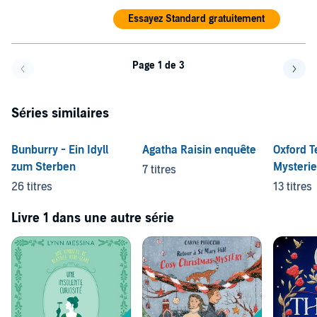
Essayez Standard gratuitement
Page 1 de 3
Page précédente
Page 
Séries similaires
Bunburry - Ein Idyll
Agatha Raisin enquête
Oxford 
zum Sterben
Mysteri
7 titres
26 titres
13 titres
Livre 1 dans une autre série