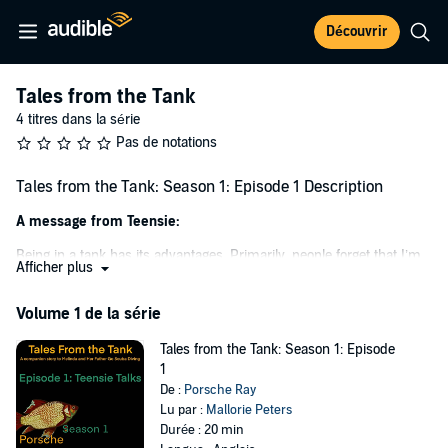
Découvrir
Tales from the Tank
4 titres dans la série
Pas de notations
Tales from the Tank: Season 1: Episode 1 Description
A message from Teensie:
Being in a tank has its advantages. Primarily, people forget that I’m
Afficher plus
there. I mean, let’s be realistic for a moment, even when they do
remember I’m around, they don’t see me as a threat.
Volume 1 de la série
I’m just a harmless goldfish.
Tales from the Tank: Season 1: Episode
But that’s not my full story. See, I’m more than
just
a goldfish. I can
1
talk—and the people I talk to can understand me.
De :
Porsche Ray
Lu par :
Mallorie Peters
I live with an amazing family: Melinda and her father, who are doing
Durée : 20 min
everything they can do to keep me safe and give me the life I dream