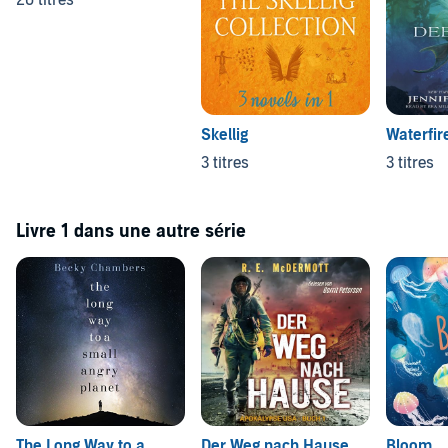
26 titres
Skellig
Waterfir
3 titres
3 titres
Livre 1 dans une autre série
The Long Way to a
Der Weg nach Hause
Bloom