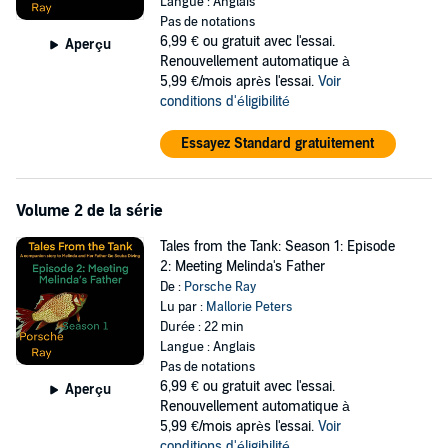
Langue : Anglais
about.
Pas de notations
6,99 €
ou gratuit avec l'essai.
Melinda has her books, and I have mine. This is my side of the
Aperçu
Renouvellement automatique à
story. In
Tales from the Tank
,
you’ll hear about what actually goes on
5,99 €/mois après l'essai.
Voir
in the Longers' home, and out in the community!
conditions d'éligibilité
Come with me, and let me take you underwater to experience the
adventure my way!
Essayez Standard gratuitement
From Porsche Ray:
This short story is Season 1: Episode 1 of
Tales from the Tank
—short
Volume 2 de la série
stories that take place within the full-sized novels.
Tales from the Tank: Season 1: Episode
Season 1 matches up with book one of the Melinda series,
Melinda
2: Meeting Melinda's Father
and Her Father Go Scuba Diving.
These stories contain bonus
De :
Porsche Ray
content that are
not
included in the novels, but the storyline does
Lu par :
Mallorie Peters
run parallel to what you will hear in the larger stories.
Durée : 22 min
Langue : Anglais
Like all books in the Melinda series, the content is safe, fun, and
Pas de notations
absolutely age-appropriate.
6,99 €
ou gratuit avec l'essai.
Aperçu
Renouvellement automatique à
©2022 Fallen Leaves Publishing (P)2022 Fallen Leaves Publishing
5,99 €/mois après l'essai.
Voir
conditions d'éligibilité