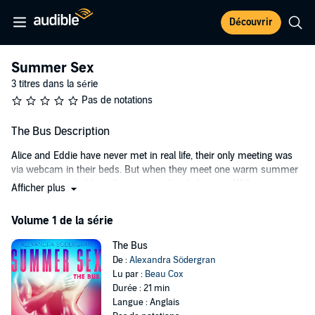
Découvrir
Summer Sex
3 titres dans la série
Pas de notations
The Bus Description
Alice and Eddie have never met in real life, their only meeting was
via webcam in their beds. But when they meet one warm summer
day on a crowded bus, things immediately heat up. With no seats
Afficher plus
available, Alice ends up sitting on Eddie's knee, and soon they are
oblivious to everything other than the rhythmic vibrations of the bus,
Volume 1 de la série
the tense atmosphere, and their forbidden desires. It ends up being
a journey they won't soon forget.
The Bus
De :
Alexandra Södergran
Summer Sex is a collection of three short stories. The Bus is the
Lu par :
Beau Cox
first part.
Durée : 21 min
Alexandra Södergran is an anonymous Swedish author of erotic
Langue : Anglais