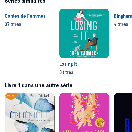
Séries similaires
Contes de Femmes
Bingham
37 titres
4 titres
Losing It
3 titres
Livre 1 dans une autre série