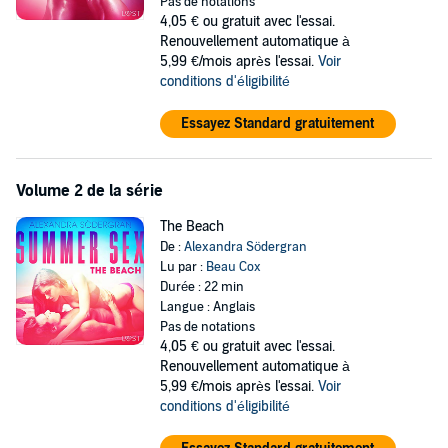
short stories. Her stories often deal with taboo topics in exciting and
Pas de notations
innovative ways. She has written more than twenty erotic short
4,05 €
ou gratuit avec l'essai.
stories.
Renouvellement automatique à
5,99 €/mois après l'essai.
Voir
Explicit Language Warning: you must be 18 years or older to
conditions d'éligibilité
purchase this program.
Essayez Standard gratuitement
©2020 Lindhardt og Ringhof. Translated by Martin Reib Petersen
(P)2020 Lindhardt og Ringhof
Volume 2 de la série
The Beach
De :
Alexandra Södergran
Lu par :
Beau Cox
Durée : 22 min
Langue : Anglais
Pas de notations
4,05 €
ou gratuit avec l'essai.
Renouvellement automatique à
5,99 €/mois après l'essai.
Voir
conditions d'éligibilité