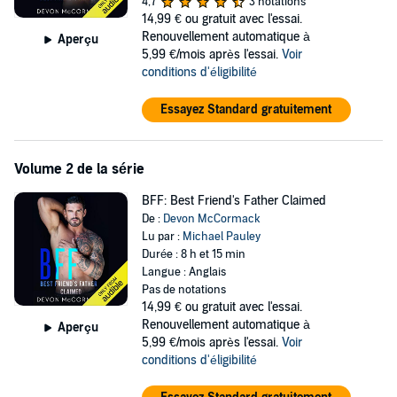
4,7
3 notations
14,99 €
ou gratuit avec l'essai.
There's something about this chemistry that's so intoxicating, and
Renouvellement automatique à
Aperçu
the more I get to know him, the harder it becomes for me to resist
5,99 €/mois après l'essai.
Voir
these impulses that overtake me - that leave me wanting him to
conditions d'éligibilité
show me what it feels like to have a man inside me.
I know he's fighting too. It's so wrong, but every kiss, every caress,
Essayez Standard gratuitement
every stroke feels so right. We shouldn't act on these urges, but we
can't help ourselves.
Volume 2 de la série
First he claims my body, then he claims my heart.
BFF: Best Friend's Father Claimed
And before I know it, I'm in too deep with my best friend's father....
De :
Devon McCormack
BFF
is a steamy romance, but one of the main characters has a
Lu par :
Michael Pauley
painful past that may act as a trigger for some people.
Durée : 8 h et 15 min
Langue : Anglais
©2018 Devon McCormack (P)2018 Devon McCormack
Pas de notations
14,99 €
ou gratuit avec l'essai.
Renouvellement automatique à
Aperçu
5,99 €/mois après l'essai.
Voir
conditions d'éligibilité