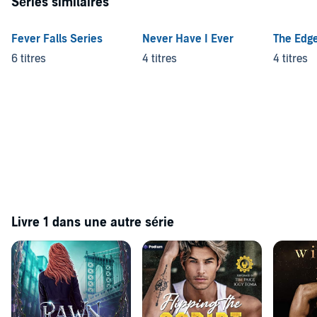
Séries similaires
Fever Falls Series
Never Have I Ever
The Edge
6 titres
4 titres
4 titres
Livre 1 dans une autre série