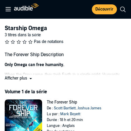
Découvrir
Starship Omega
3 titres dans la série
Pas de notations
The Forever Ship Description
Only Omega can free humanity.
When the Ornu came, they took Earth in a single night. Humanity
Afficher plus
never stood a chance. Now, they force us to crew their ships and
fight their wars for them. They hold Earth hostage, and if we refuse
Volume 1 de la série
to do their bidding, they’ll lay waste to our precious blue marble.
Slaughtering the billions who live there.
The Forever Ship
But when Captain Bill Henderson is sent to claim a small moon for
De :
Scott Bartlett
,
Joshua James
his masters, he finds something they never accounted for. An
Lu par :
Mark Boyett
ancient warship – a behemoth abandoned for millennia by a
Durée : 18 h et 20 min
species that reached its peak at the dawn of the universe.
Langue : Anglais