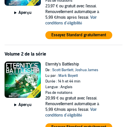
Pas de notations
Could this ship of ages be exactly what humanity needs to cast off
23,97 €
ou gratuit avec l'essai.
the shackles of their oppressors? Find out in Book 1 of Starship
Renouvellement automatique à
Aperçu
Omega, an engrossing new military sci fi saga from bestselling
5,99 €/mois après l'essai.
Voir
authors Scott Bartlett and Joshua James.
conditions d'éligibilité
©2024 Scott Bartlett, Joshua James (P)2024 Scott Bartlett, Joshua
Essayez Standard gratuitement
James
Volume 2 de la série
Eternity's Battleship
De :
Scott Bartlett
,
Joshua James
Lu par :
Mark Boyett
Durée : 14 h et 44 min
Langue : Anglais
Pas de notations
20,99 €
ou gratuit avec l'essai.
Renouvellement automatique à
Aperçu
5,99 €/mois après l'essai.
Voir
conditions d'éligibilité