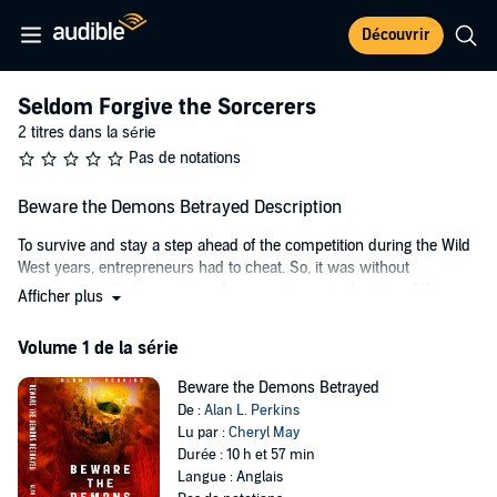
Découvrir
Seldom Forgive the Sorcerers
2 titres dans la série
Pas de notations
Beware the Demons Betrayed Description
To survive and stay a step ahead of the competition during the Wild
West years, entrepreneurs had to cheat. So, it was without
compunction that one group of prospectors raised spirits of the
Afficher plus
dead to pinpoint the most profitable ore-bearing veins up for grabs
in Colorado's gold rush. But during one incantation, they overstepped
Volume 1 de la série
an unwritten rule, conjuring a demon that refused to go away.
Beware the Demons Betrayed
Over a century later, the demon incarnate has resurfaced, only to
De :
Alan L. Perkins
wander the mountains while trying to regain its memory - and a
Lu par :
Cheryl May
purpose. But time is running out. The awakening has created a rift in
Durée : 10 h et 57 min
the spiritual world, and to prevent a cataclysm, powerful magi
Langue : Anglais
converge on Colorado.