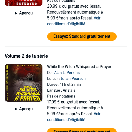
Pas de notations
But the one thing greater than the sorcerers' fear of one of Hell's
20,99 €
ou gratuit avec l'essai.
mightiest roaming free is their hatred for one another, though little
Renouvellement automatique à
Aperçu
do they realize that the fiercest obstacle in their way is a sociopath
5,99 €/mois après l'essai.
Voir
high school teacher and Lorissa, a tough-minded woman, who will
conditions d'éligibilité
do whatever necessary to protect her home and her family.
Essayez Standard gratuitement
©2016 Alan Lloyd Perkins (P)2021 Alan Lloyd Perkins
Volume 2 de la série
While the Witch Whispered a Prayer
De :
Alan L. Perkins
Lu par :
Julian Pearson
Durée : 11 h et 2 min
Langue : Anglais
Pas de notations
17,99 €
ou gratuit avec l'essai.
Renouvellement automatique à
Aperçu
5,99 €/mois après l'essai.
Voir
conditions d'éligibilité