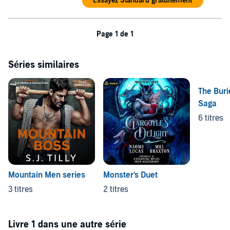
Essayez Standard gratuitement
Page 1 de 1
Séries similaires
The Bur
Saga
6 titres
Mountain Men series
Monster's Duet
3 titres
2 titres
Livre 1 dans une autre série