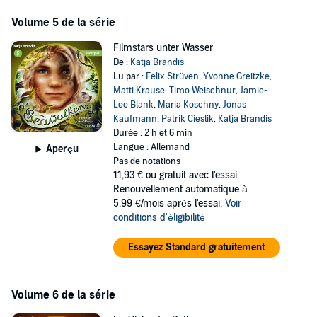
Volume 5 de la série
Filmstars unter Wasser
De :
Katja Brandis
Lu par :
Felix Strüven
,
Yvonne Greitzke
,
Matti Krause
,
Timo Weischnur
,
Jamie-
Lee Blank
,
Maria Koschny
,
Jonas
Kaufmann
,
Patrik Cieslik
,
Katja Brandis
Durée : 2 h et 6 min
Langue : Allemand
Aperçu
Pas de notations
11,93 €
ou gratuit avec l'essai.
Renouvellement automatique à
5,99 €/mois après l'essai.
Voir
conditions d'éligibilité
Essayez Standard gratuitement
Volume 6 de la série