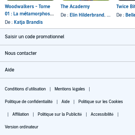
Woodwalkers - Tome
The Academy
Twice Bi
01 : La métamorphose
De :
Elin Hilderbrand
, et autres
De :
Bell
de Carag
De :
Katja Brandis
Saisir un code promotionnel
Nous contacter
Aide
Conditions d'utilisation
Mentions légales
Politique de confidentialité
Aide
Politique sur les Cookies
Affiliation
Politique sur la Publicité
Accessibilité
Version ordinateur