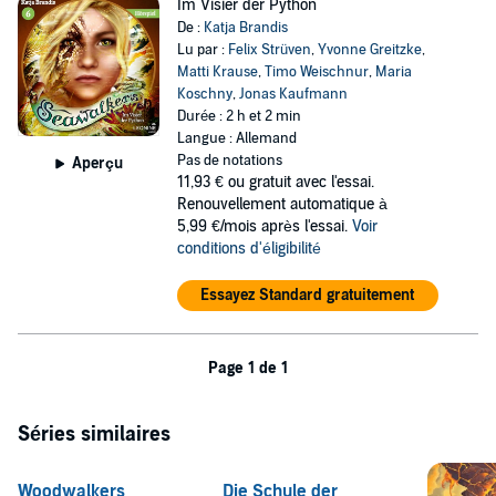
Im Visier der Python
De :
Katja Brandis
Lu par :
Felix Strüven
,
Yvonne Greitzke
,
Matti Krause
,
Timo Weischnur
,
Maria
Koschny
,
Jonas Kaufmann
Durée : 2 h et 2 min
Langue : Allemand
Pas de notations
Aperçu
11,93 €
ou gratuit avec l'essai.
Renouvellement automatique à
5,99 €/mois après l'essai.
Voir
conditions d'éligibilité
Essayez Standard gratuitement
Page 1 de 1
Séries similaires
Woodwalkers
Die Schule der