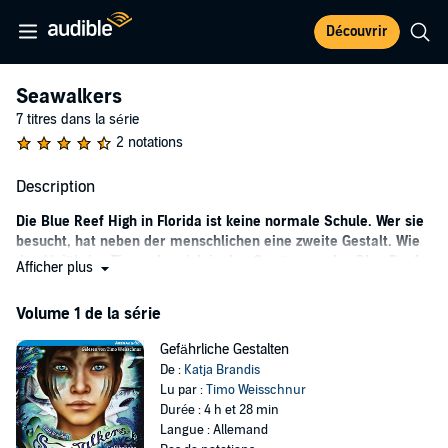
Découvrir
Seawalkers
7 titres dans la série
2 notations
Description
Die Blue Reef High in Florida ist keine normale Schule. Wer sie
besucht, hat neben der menschlichen eine zweite Gestalt. Wie
der 14-jährige Tiago, der sich in den Gewässern des Blue Reef
Afficher plus
High in ein Meerestier verwandelt - und vor großen Abenteuern
steht...
Volume 1 de la série
Tiagos zweite Gestalt ist ein gefürchteter Tigerhai. Das
Gefährliche Gestalten
unbekümmerte Delfinmädchen Shari lässt sich davon nicht
De :
Katja Brandis
abschrecken, und die beiden werden Freunde. Als sie ein Hilferuf
Lu par :
Timo Weisschnur
aus den Everglades erreicht, machen sich Tiago, Shari und weitere
Durée : 4 h et 28 min
Meerestiere zu den Sümpfen Floridas auf, um ein seltenes Tier zu
Langue : Allemand
finden. Nachdem sie erfahren, dass Gangster nahe der Schule