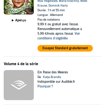
Max Hegewald
,
Maria Koschny
,
Matti
Krause
,
Dominik Hartz
Durée : 1 h et 55 min
Langue : Allemand
Pas de notations
Aperçu
9,99 €
ou gratuit avec l'essai.
Renouvellement automatique à
5,99 €/mois après l'essai.
Voir
conditions d'éligibilité
Essayez Standard gratuitement
Volume 4 de la série
Ein Riese des Meeres
De :
Katja Brandis
Indisponible sur Audible.fr
Pourquoi ?