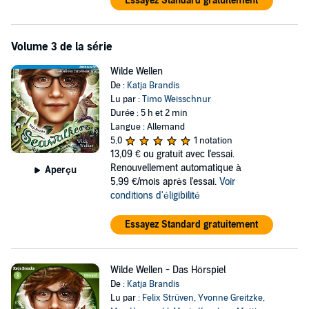
Essayez Standard gratuitement
Volume 3 de la série
Wilde Wellen
De :
Katja Brandis
Lu par :
Timo Weisschnur
Durée : 5 h et 2 min
Langue : Allemand
5,0
1 notation
13,09 €
ou gratuit avec l'essai.
Renouvellement automatique à
Aperçu
5,99 €/mois après l'essai.
Voir
conditions d'éligibilité
Essayez Standard gratuitement
Wilde Wellen - Das Hörspiel
De :
Katja Brandis
Lu par :
Felix Strüven
,
Yvonne Greitzke
,