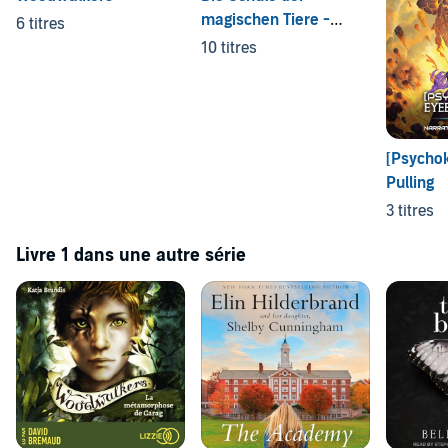
magischen Tiere -
6 titres
Endlich Ferien
10 titres
[Psychok
Pulling
3 titres
Livre 1 dans une autre série