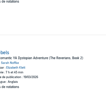
 de notations
bels
omantic YA Dystopian Adventure (The Reverians, Book 2)
:
Sarah Noffke
par :
Elizabeth Klett
ée : 7 h et 45 min
e de publication : 19/03/2026
gue : Anglais
 de notations