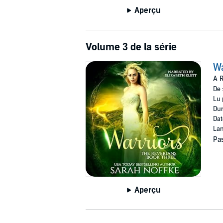
Aperçu
Volume 3 de la série
Wa
A R
De 
Lu 
Dur
Dat
Lan
Pas
Aperçu