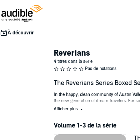
Reverians
4 titres dans la série
Pas de notations
The Reverians Series Boxed Se
In the happy, clean community of Austin Vall
the new generation of dream travelers. For some
Afficher plus
Em is a Defect-one of the unfortunate dream tr
injections along with commands from her overbe
his return comes the knowledge of a shocking
Volume 1-3 de la série
how to break away from its authority without
Th