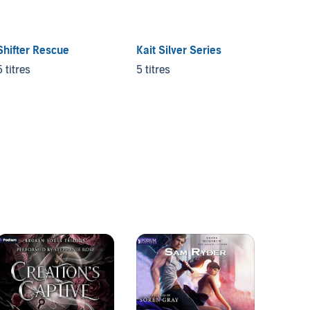
Shifter Rescue
Kait Silver Series
Seven 
5 titres
5 titres
10 titr