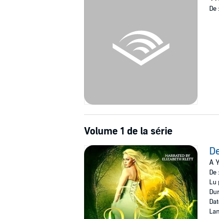
©2016 Sarah Noffke (P)2016 Sarah Noffke
De 
Volume 1 de la série
De
A Y
De 
Lu 
Dur
Dat
Lan