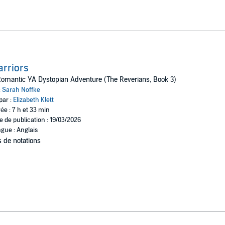
rriors
omantic YA Dystopian Adventure (The Reverians, Book 3)
:
Sarah Noffke
par :
Elizabeth Klett
ée : 7 h et 33 min
e de publication : 19/03/2026
gue : Anglais
 de notations