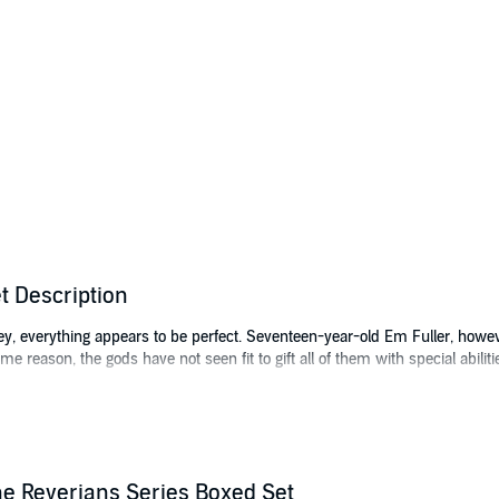
t Description
ey, everything appears to be perfect. Seventeen-year-old Em Fuller, howe
 reason, the gods have not seen fit to gift all of them with special abiliti
avelers not gifted with a psychic power. Desperate to do whatever it takes
aring, loveless father. One of the few bright spots in her life is the retu
, unforgivable truth. The society Em thought was protecting her has actua
 hurting everyone she loves.
e Reverians Series Boxed Set