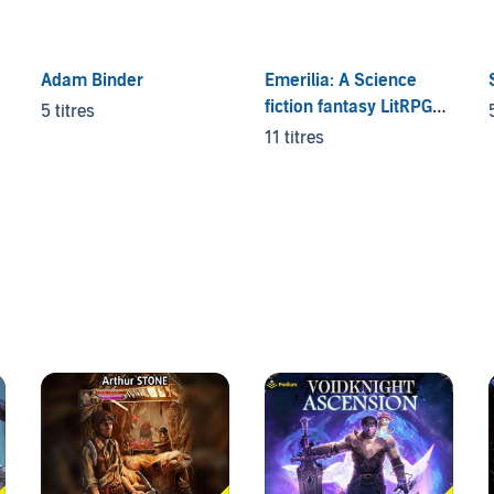
Adam Binder
Emerilia: A Science
fiction fantasy LitRPG
5 titres
Series
11 titres