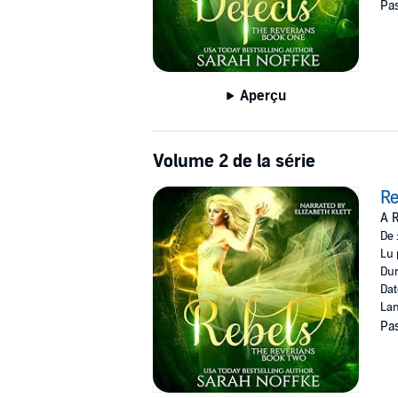
Pas
Aperçu
Volume 2 de la série
Re
A R
De 
Lu 
Dur
Dat
Lan
Pas