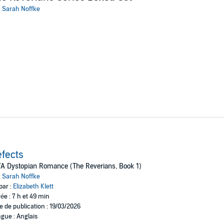
:
Sarah Noffke
fects
A Dystopian Romance (The Reverians, Book 1)
:
Sarah Noffke
par :
Elizabeth Klett
ée : 7 h et 49 min
e de publication : 19/03/2026
gue : Anglais