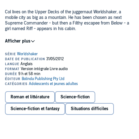
Col lives on the Upper Decks of the juggernaut Worldshaker, a
mobile city as big as a mountain. He has been chosen as next
Supreme Commander - but then a Filthy escapee from Below - a
girl named Riff - appears in his cabin.
"Don't let 'em take me!"
she begs.
Will he hand her over, or will he break all the rules? Col's safe, elite
world is about to fall apart.
©2009 Richard Harland (P)2012 Bolinda Publishing Pty Ltd
Roman et littérature
Science-fiction
Science-fiction et fantasy
Situations difficiles