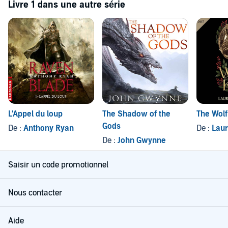
Livre 1 dans une autre série
L'Appel du loup
The Shadow of the
The Wolf
Gods
De :
Anthony Ryan
De :
Laur
De :
John Gwynne
Saisir un code promotionnel
Nous contacter
Aide