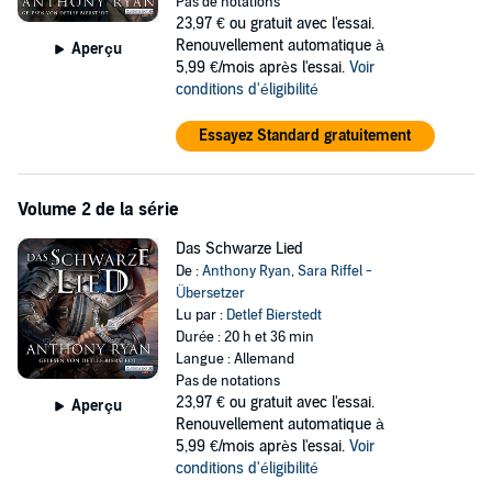
Wahl, er muss wieder einmal in den Kampf ziehen.
Das Lied des
Pas de notations
Wolfes
ist der Auftakt einer neuen epischen Fantasy-Serie von
23,97 €
ou gratuit avec l'essai.
Anthony Ryan.
Renouvellement automatique à
Aperçu
5,99 €/mois après l'essai.
Voir
©2019 Anthony Ryan (P)2020 Random House Audio
conditions d'éligibilité
Essayez Standard gratuitement
Volume 2 de la série
Das Schwarze Lied
De :
Anthony Ryan
,
Sara Riffel -
Übersetzer
Lu par :
Detlef Bierstedt
Durée : 20 h et 36 min
Langue : Allemand
Pas de notations
23,97 €
ou gratuit avec l'essai.
Aperçu
Renouvellement automatique à
5,99 €/mois après l'essai.
Voir
conditions d'éligibilité