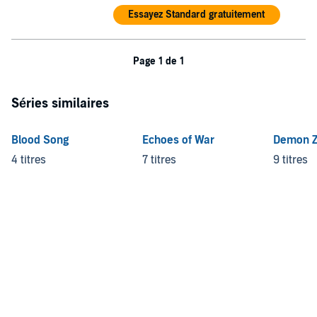
Essayez Standard gratuitement
Page 1 de 1
Séries similaires
Blood Song
Echoes of War
Demon Z
4 titres
7 titres
9 titres