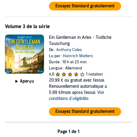
Essayez Standard gratuitement
Volume 3 de la série
Ein Gentleman in Arles - Tödliche
Täuschung
De :
Anthony Coles
Lu par :
Hainrich Matters
Durée : 10 h et 23 min
Langue : Allemand
4,0
1 notation
20,99 €
ou gratuit avec l'essai.
Aperçu
Renouvellement automatique à
5,99 €/mois après l'essai.
Voir
conditions d'éligibilité
Essayez Standard gratuitement
Page 1 de 1