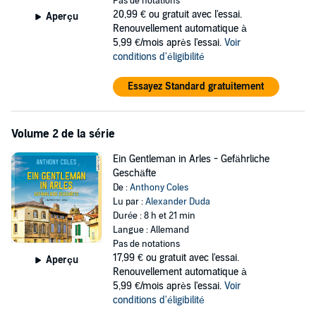
Pas de notations
Toreroanwärters gipfelt, gilt es nicht nur dessen Tod aufzuklären,
20,99 €
ou gratuit avec l'essai.
Aperçu
sondern auch der Fehde ein Ende zu setzen.
Renouvellement automatique à
5,99 €/mois après l'essai.
Voir
©2025 SAGA Egmont (P)2025 SAGA Egmont
conditions d'éligibilité
Essayez Standard gratuitement
Volume 2 de la série
Ein Gentleman in Arles - Gefährliche
Geschäfte
De :
Anthony Coles
Lu par :
Alexander Duda
Durée : 8 h et 21 min
Langue : Allemand
Pas de notations
17,99 €
ou gratuit avec l'essai.
Aperçu
Renouvellement automatique à
5,99 €/mois après l'essai.
Voir
conditions d'éligibilité