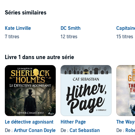
Séries similaires
Kate Linville
DC Smith
Capitain
7 titres
12 titres
15 titres
Livre 1 dans une autre série
Le détective agonisant
Hither Page
The Ways
De :
Arthur Conan Doyle
De :
Cat Sebastian
De :
Rob