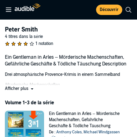
Découvrir
Peter Smith
4 titres dans la série
1 notation
Ein Gentleman in Arles – Mörderische Machenschaften,
Gefährliche Geschäfte & Tödliche Täuschung Description
Drei atmosphärische Provence-Krimis in einem Sammelband
Mörderische Machenschaften
Afficher plus
Peter Smith hat ein bewegtes Leben als Unternehmensberater,
Kunsthistoriker und Geheimdienstler hinter sich. Der knurrige Brite
Volume 1-3 de la série
beschließt, den englischen Regen zurück und sich in Arles
niederzulassen, denn er sehnt sich nach Sonne, französischem
Ein Gentleman in Arles – Mörderische
Essen und Ruhe. Doch kaum hat Smith das berühmte
Machenschaften, Gefährliche
Amphitheater nach einem Stierkampf verlassen, wird er
Geschäfte & Tödliche Täuschung
niedergeschlagen. Als er zu sich kommt, findet er sich unter einer
De :
Anthony Coles
,
Michael Windgassen