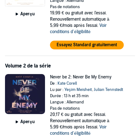
Langue : Allemand
//Dies ist der erste Band der fesselnden College Romance »Never
Pas de notations
Be«. Die Hörbücher der emotional mitreißenden New Adult Reihe:
19,99 €
ou gratuit avec l'essai.
Aperçu
-- Band 1: Never be my Date
Renouvellement automatique à
-- Band 2: Never be my Enemy
5,99 €/mois après l'essai.
Voir
-- Band 3: Never be my Love//
conditions d'éligibilité
Diese Reihe ist abgeschlossen.
©2022 CARLSEN Verlag GmbH (P)2022 Hörbuch Hamburg HHV
Essayez Standard gratuitement
GmbH
Volume 2 de la série
Never be 2: Never Be My Enemy
De :
Kate Corell
Lu par :
Yeşim Meisheit
,
Julian Tennstedt
Durée : 13 h et 35 min
Langue : Allemand
Pas de notations
20,17 €
ou gratuit avec l'essai.
Renouvellement automatique à
Aperçu
5,99 €/mois après l'essai.
Voir
conditions d'éligibilité