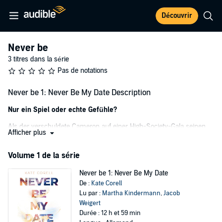
Découvrir
Never be
3 titres dans la série
Pas de notations
Never be 1: Never Be My Date Description
Nur ein Spiel oder echte Gefühle?
Als der verschuldete Cameron auf einer High-Society-Gala seinen
Afficher plus
Doppelgänger trifft, kann er es kaum fassen. Jasper Anderson, Sohn
des größten Immobilien-Moguls des Landes, ist ihm wie aus dem
Volume 1 de la série
Gesicht geschnitten – und macht ihm ein unwiderstehliches
Angebot: Rollentausch für ein Semester im Gegenzug für ein
Never be 1: Never Be My Date
schuldenfreies Leben. Scheinbar reibungslos schafft Cameron es,
De :
Kate Corell
sich unter falschem Namen im elitären Waterbury College
Lu par :
Martha Kindermann
,
Jacob
einzuschleusen und als Jasper durchzugehen – bis ein Dating-Spiel
Weigert
die Runde macht und er mit der scharfsinnigen Millionärstochter
Durée : 12 h et 59 min
Aspen gematcht wird …