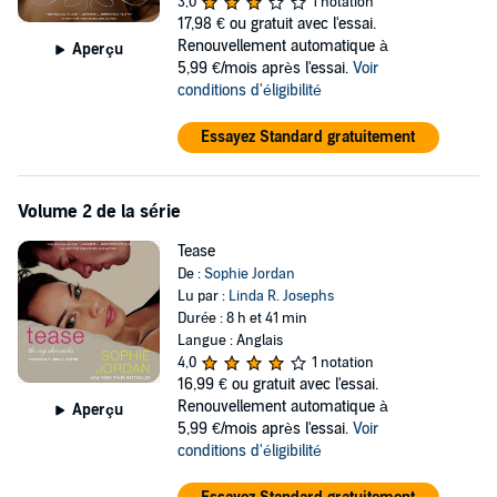
3,0
1 notation
both their worlds upside down, and showing them just what can
17,98 €
ou gratuit avec l'essai.
happen when you go past foreplay and get to what's real. . . .
Renouvellement automatique à
Aperçu
5,99 €/mois après l'essai.
Voir
conditions d'éligibilité
Essayez Standard gratuitement
Volume 2 de la série
Tease
De :
Sophie Jordan
Lu par :
Linda R. Josephs
Durée : 8 h et 41 min
Langue : Anglais
4,0
1 notation
16,99 €
ou gratuit avec l'essai.
Renouvellement automatique à
Aperçu
5,99 €/mois après l'essai.
Voir
conditions d'éligibilité