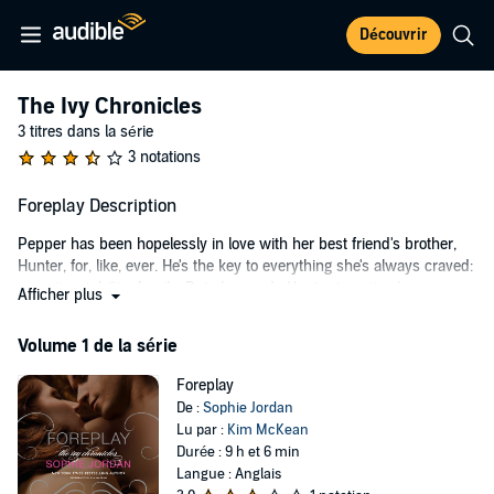
Découvrir
The Ivy Chronicles
3 titres dans la série
3 notations
Foreplay Description
Pepper has been hopelessly in love with her best friend's brother,
Hunter, for, like, ever. He's the key to everything she's always craved:
security, stability, family. But she needs Hunter to notice her as
Afficher plus
more than just a friend. Even though she's kissed exactly one guy,
she has the perfect plan to go from novice to rock star in the
Volume 1 de la série
bedroom: take a few pointers from someone who knows what he's
doing.
Foreplay
De :
Sophie Jordan
Her college roommates have the perfect teacher in mind. But
Lu par :
Kim McKean
bartender Reece is nothing like the player Pepper expects. Yes, he's
Durée : 9 h et 6 min
beyond gorgeous, but he's also dangerous and deep—with a
Langue : Anglais
troubled past. Soon what started as a lesson in attraction is turning