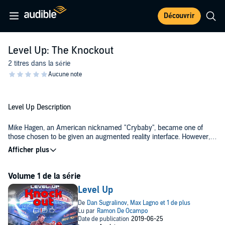
Découvrir
Level Up: The Knockout
2 titres dans la série
Level Up Description
Mike Hagen, an American nicknamed "Crybaby", became one of
those chosen to be given an augmented reality interface. However,
his favorite game was an MMA fighter - possibly, for the reason that
he'd never fought in real life, and the interface adapted itself to him.
Will Hagen be able to use it right? And will it help him to crawl out of
the dreary pit of his existence?
Level Up
©2019 Dan Sugralinov and Max Lagno; English translation copyright
2019 by Mikhail Yagupov (P)2019 Tantor