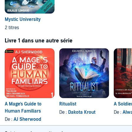
Mystic University
2 titres
Livre 1 dans une autre série
A Mage's Guide to
Ritualist
A Soldier
Human Familiars
De :
Dakota Krout
De :
Alwa
De :
AJ Sherwood