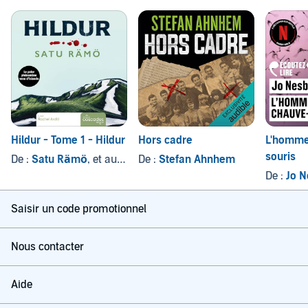
Hildur - Tome 1 - Hildur
Hors cadre
L'homme
souris
De :
Satu Rämö
, et autres
De :
Stefan Ahnhem
De :
Jo 
Saisir un code promotionnel
Nous contacter
Aide