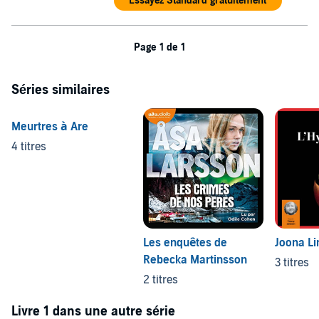
Essayez Standard gratuitement
Page 1 de 1
Séries similaires
Meurtres à Are
4 titres
Les enquêtes de
Joona Li
Rebecka Martinsson
3 titres
2 titres
Livre 1 dans une autre série