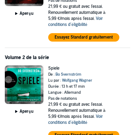
Als scheinbar wahllos weitere Morde an Kriminellen begangen
Pas de notations
werden, suchen die Ermittler fieberhaft nach einem Muster. Bis eine
21,99 €
ou gratuit avec l'essai.
Spur Carl Edson und Alexandra Bengtsson in die Vergangenheit
Renouvellement automatique à
Aperçu
führt, zu äußerst düsteren, gewalttätigen Ereignissen.
5,99 €/mois après l'essai.
Voir
conditions d'éligibilité
©2019 Rowohlt Verlag GmbH, Hamburg. Übersetzung von Ulla
Ackermann (P)2019 Argon Verlag, Berlin
Essayez Standard gratuitement
Volume 2 de la série
Spiele
De :
Bo Svernström
Lu par :
Wolfgang Wagner
Durée : 13 h et 17 min
Langue : Allemand
Pas de notations
21,99 €
ou gratuit avec l'essai.
Renouvellement automatique à
Aperçu
5,99 €/mois après l'essai.
Voir
conditions d'éligibilité