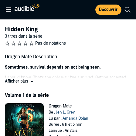
Découvrir
Hidden King
3 titres dans la série
Pas de notations
Dragon Mate Description
Sometimes, survival depends on not being seen.
I should know. That’s the only way I’ve survived. Getting accepted
Afficher plus
into a prestigious university was my chance at freedom; to escape
and live without fear and resentment.
Volume 1 de la série
And with no emotional attachments - or at least that was the plan.
Dragon Mate
Until I see Egan.
De :
Jen L. Grey
Lu par :
Amanda Dolan
He’s sexy, mysterious, and has muscles in all the right places. He
Durée : 6 h et 5 min
invokes feelings I don’t want or understand.
Langue : Anglais