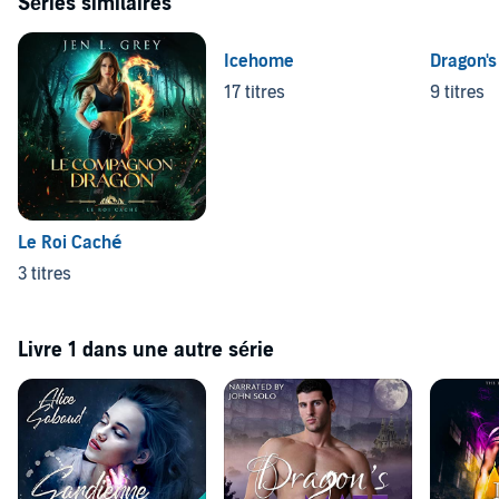
Séries similaires
Icehome
Dragon's
17 titres
9 titres
Le Roi Caché
3 titres
Livre 1 dans une autre série