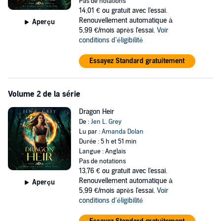
Pas de notations
The more he shows up, the harder of a time I have remembering
14,01 €
ou gratuit avec l'essai.
why staying away from him was a good idea. But he brings deep,
Renouvellement automatique à
dark secrets that alter my entire world.
Aperçu
5,99 €/mois après l'essai.
Voir
Monsters exist. Witches cast spells. And animals may be human
conditions d'éligibilité
after all.
Essayez Standard gratuitement
I either embrace fate and enter a strange new world full of risks like
never before or walk away.
Maybe I'm destined for heartache because sometimes, love isn't
Volume 2 de la série
worth what it costs to fall.
Dragon Heir
If you can't get enough of books by Patricia Briggs, Ilona Andrews,
De :
Jen L. Grey
K.F. Breene, Kelly St. Claire, Shannon Mayer, Leia Stone, and Jaymin
Lu par :
Amanda Dolan
Eve, then you'll love this paranormal romance.
Durée : 5 h et 51 min
Langue : Anglais
Scroll up and buy
Dragon Mate
today.
Pas de notations
13,76 €
ou gratuit avec l'essai.
©2021 Grey Valor Publishing, Inc (P)2021 Grey Valor Publishing, Inc
Renouvellement automatique à
Aperçu
5,99 €/mois après l'essai.
Voir
conditions d'éligibilité