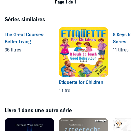
Page 1 de 1
Séries similaires
The Great Courses:
8 Keys t
Better Living
Series
36 titres
11 titres
Etiquette for Children
1 titre
Livre 1 dans une autre série