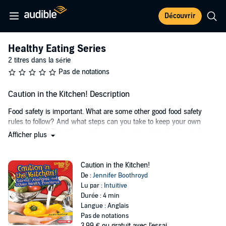
Découvrir
Healthy Eating Series
2 titres dans la série
Pas de notations
Caution in the Kitchen! Description
Food safety is important. What are some other good food safety
rules to follow? And what steps can you take to keep your own
kitchen safe? This title provides an educational introduction to key
Afficher plus
ideas of food safety, from washing your hands before you eat and
keeping food properly refrigerated, to avoiding foods you may be
allergic to and respecting others' dietary restrictions. A hands-on
Caution in the Kitchen!
activity and a list of fun facts round out
Caution in the Kitchen
!
De :
Jennifer Boothroyd
Lu par :
Intuitive
Please note:
The original source audio for this production includes
Durée : 4 min
noise/volume issues. This is the best available audio from the
Langue : Anglais
publisher.
Pas de notations
3,99 €
ou gratuit avec l'essai.