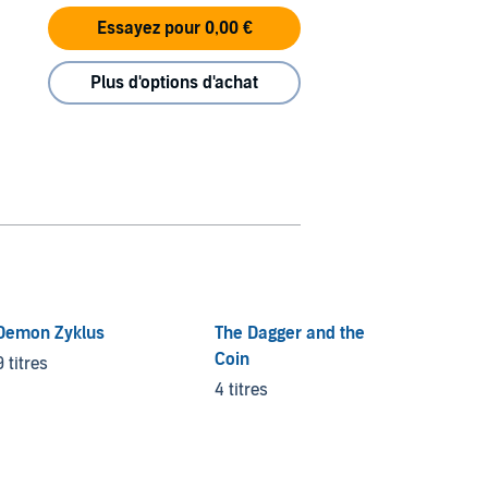
Essayez pour 0,00 €
Plus d'options d'achat
Demon Zyklus
The Dagger and the
Dragon
Coin
9 titres
4 titre
4 titres