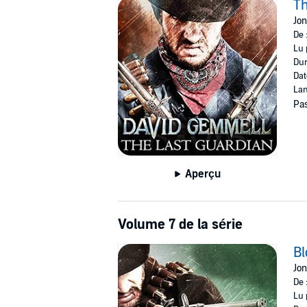
Th
Jo
De 
Lu 
Dur
Dat
Lan
Pas
Aperçu
Volume 7 de la série
Bl
Jo
De 
Lu 