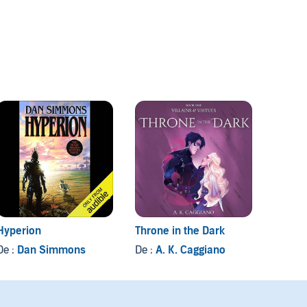
Hyperion
Throne in the Dark
Refor
De :
Dan Simmons
De :
A. K. Caggiano
De :
Se