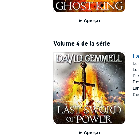
Aperçu
Volume 4 de la série
La
De 
Lu 
Dur
Dat
Lan
Pas
Aperçu