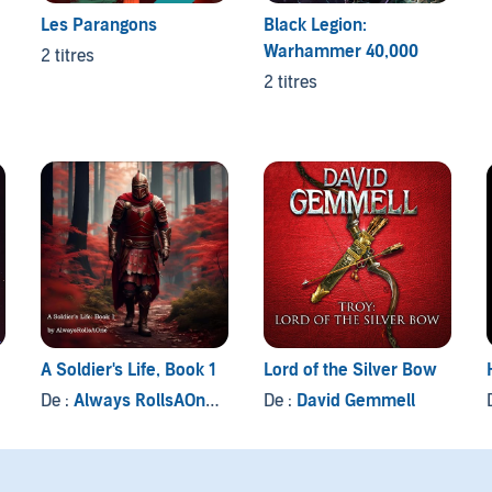
Les Parangons
Black Legion:
Warhammer 40,000
2 titres
2 titres
A Soldier's Life, Book 1
Lord of the Silver Bow
De :
Always RollsAOne
, et autres
De :
David Gemmell