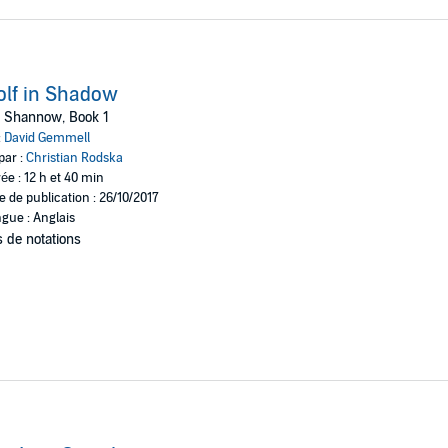
lf in Shadow
n Shannow, Book 1
:
David Gemmell
par :
Christian Rodska
ée : 12 h et 40 min
e de publication : 26/10/2017
gue : Anglais
 de notations