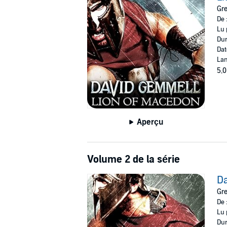
Gre
De 
Lu 
Dur
Dat
Lan
5,0
Aperçu
Volume 2 de la série
Da
Gre
De 
Lu 
Dur