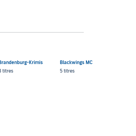
Brandenburg-Krimis
Blackwings MC
Kanada
8 titres
5 titres
4 titre