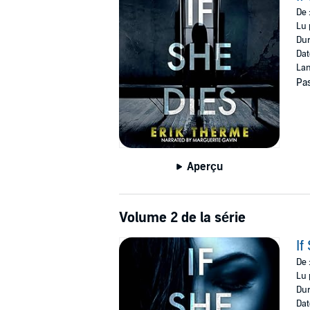
De 
Or so she believes.
Lu 
Dur
©2021 Erik Therme (P)2021 Erik Therme
Dat
Lan
Pas
Aperçu
Volume 2 de la série
If
De 
Lu 
Dur
Dat