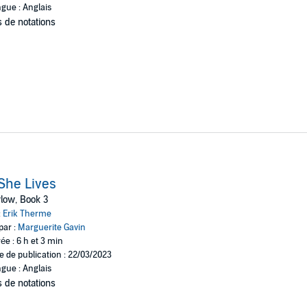
gue : Anglais
 de notations
 She Lives
low, Book 3
:
Erik Therme
par :
Marguerite Gavin
ée : 6 h et 3 min
e de publication : 22/03/2023
gue : Anglais
 de notations