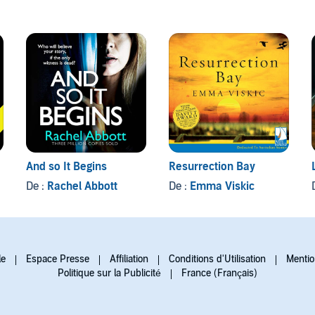
And so It Begins
Resurrection Bay
De :
Rachel Abbott
De :
Emma Viskic
le
Espace Presse
Affiliation
Conditions d'Utilisation
Mentio
Politique sur la Publicité
France (Français)