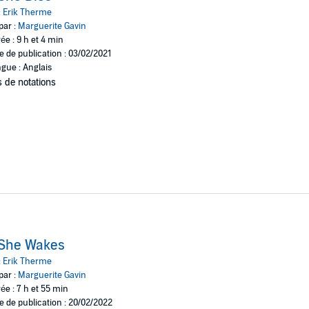
:
Erik Therme
par :
Marguerite Gavin
ée : 9 h et 4 min
e de publication : 03/02/2021
gue : Anglais
 de notations
 She Wakes
:
Erik Therme
par :
Marguerite Gavin
ée : 7 h et 55 min
e de publication : 20/02/2022