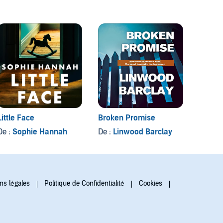
Little Face
Broken Promise
King
De :
Sophie Hannah
De :
Linwood Barclay
De :
T.
ns légales
Politique de Confidentialité
Cookies