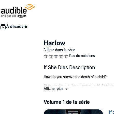
Harlow
3 titres dans la série
Pas de notations
If She Dies Description
How do you survive the death of a child?
Nine months ago, Tess’ five-year-old daughter
Afficher plus
go away.
Brady also has a daughter: A 12-year-old na
Volume 1 de la série
few weeks. It isn’t fair that Brady’s daughter 
If
When Eve goes missing, all eyes turn to Tess, 