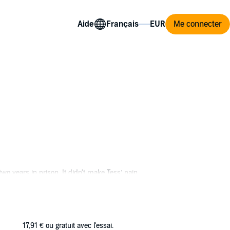
Aide
Me connecter
wo years in prison. It didn't make Tess’ pain
because she's been watching Eve for the last
17,91 €
ou gratuit avec l'essai.