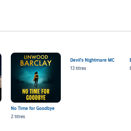
Devil’s Nightmare MC
13 titres
No Time for Goodbye
2 titres