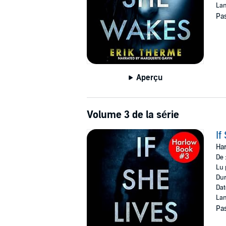
Lan
Pas
Aperçu
Volume 3 de la série
If
Har
De 
Lu 
Dur
Dat
Lan
Pas