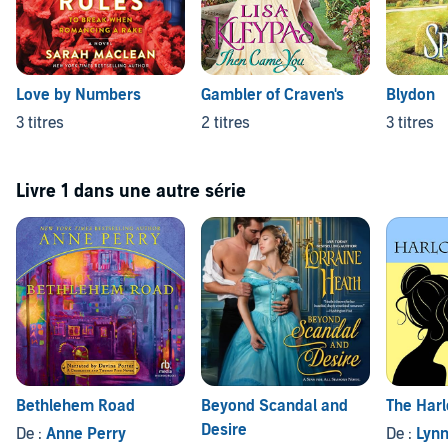
Love by Numbers
Gambler of Craven's
Blydon
3 titres
2 titres
3 titres
Livre 1 dans une autre série
Bethlehem Road
Beyond Scandal and
The Har
Desire
De :
Anne Perry
De :
Lyn