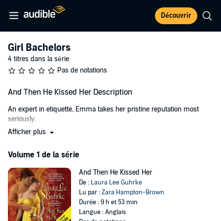
Découvrir
Girl Bachelors
4 titres dans la série
Pas de notations
And Then He Kissed Her Description
An expert in etiquette, Emma takes her pristine reputation most
seriously.
Afficher plus
But the devilish Lord Marlowe is determined to prove that some
rules of proper behavior are made to be broken....
Volume 1 de la série
©2007 Laura Lee Guhrke (P)2019 Audible, Inc.
And Then He Kissed Her
De :
Laura Lee Guhrke
Lu par :
Zara Hampton-Brown
Durée : 9 h et 53 min
Langue : Anglais