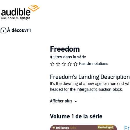
Freedom
4 titres dans la série
Pas de notations
Freedom's Landing Description
It's the dawning of a new age for mankind wh
headed for the intergalactic auction block.
Kris Bjornsen is captured in Denver on her w
Afficher plus
single-woman escape from the Catteni and is l
Recaptured together, they join forces with oth
Volume 1 de la série
Listeners will delight in this "against-the-odd
Fr