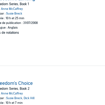
ey, she delivers a rich and intricate science-fiction adventure in
Freedom
edom Series, Book 1
:
Anne McCaffrey
par :
Susie Breck
io, Inc.
ée : 10 h et 25 min
e de publication : 31/07/2008
gue : Anglais
 de notations
eedom's Choice
edom Series, Book 2
:
Anne McCaffrey
par :
Susie Breck
,
Dick Hill
ée : 10 h et 7 min