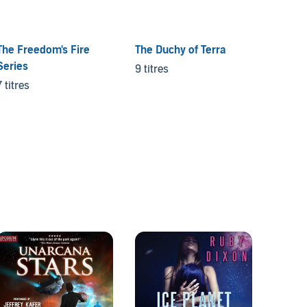
The Freedom's Fire
The Duchy of Terra
Confl
Series
9 titres
5 titre
7 titres