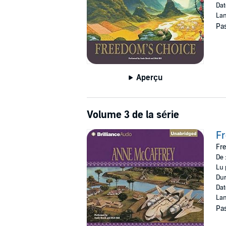
Dat
Lan
Pas
Aperçu
Volume 3 de la série
Fr
Fre
De 
Lu 
Dur
Dat
Lan
Pas