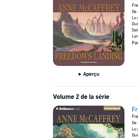
As her audience has come to expect of McCaffr
Fre
listeners and add to her legions of fans.
De 
Lu 
©2007 Anne McCaffrey (P)2007 Brilliance Aud
Dur
Dat
Lan
Pas
Aperçu
Volume 2 de la série
Fr
Fre
De 
Lu 
Dur