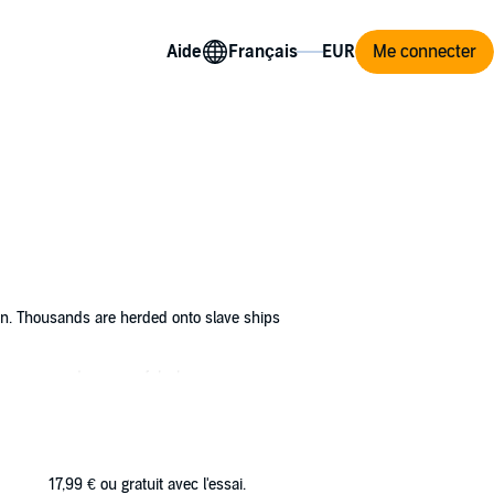
Aide
Me connecter
on. Thousands are herded onto slave ships
ourageous and resourceful, she manages a
oldier pursued by his own ranks.
17,99 €
ou gratuit avec l'essai.