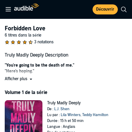
Découvrir
Forbidden Love
6 titres dans la série
3 notations
Truly Madly Deeply Description
"You're going to be the death of me."
"Here's hoping."
Afficher plus
This old flame just might set them on fire . . .
Volume 1 de la série
Conceited, unattainable, and downright delicious, renowned
Michelin-starred chef Ambrose Casablancas has one passion in
Truly Madly Deeply
life―food.
De :
L.J. Shen
Lu par :
Lila Winters
,
Teddy Hamilton
Women are a distraction, and he doesn't do those. Especially not Cal
Durée : 15 h et 50 min
Litvin, his little sister's best friend. Although the two of them have a
Langue : Anglais
secret shared past, now her entire existence is a complication for