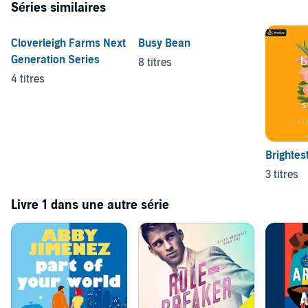
Séries similaires
Cloverleigh Farms Next
Busy Bean
Generation Series
8 titres
4 titres
Brightest
3 titres
Livre 1 dans une autre série