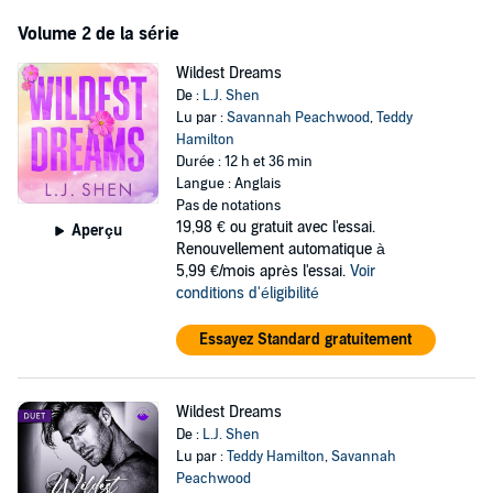
TROPES:
Volume 2 de la série
Best friend's brother
Grumpy x sunshine
Wildest Dreams
Boss & employee
De :
L.J. Shen
Enemies to lovers
Lu par :
Savannah Peachwood
,
Teddy
Second chance romance
Hamilton
Billionaire romance
Durée : 12 h et 36 min
Forced proximity
Langue : Anglais
A
lot
of angst
Pas de notations
19,98 €
ou gratuit avec l'essai.
Aperçu
©2024 L.J. Shen (P)2024 Hodder & Stoughton Limited
Renouvellement automatique à
5,99 €/mois après l'essai.
Voir
conditions d'éligibilité
Essayez Standard gratuitement
Wildest Dreams
De :
L.J. Shen
Lu par :
Teddy Hamilton
,
Savannah
Peachwood