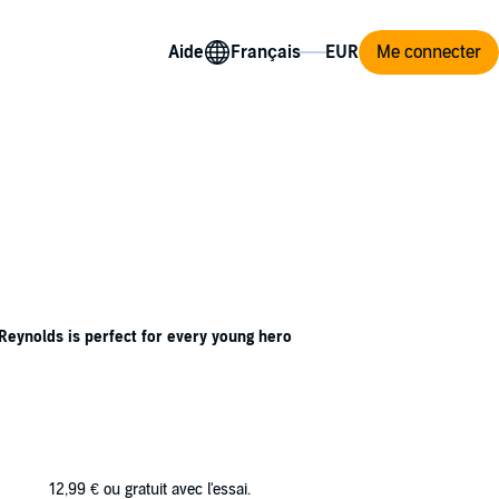
Aide
Me connecter
eynolds is perfect for every young hero
 impersonate their mentors and pick up the
l
heroes. They need a quest!
 fart, young Fart and his friends jump at the
12,99 €
ou gratuit avec l'essai.