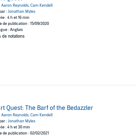
:
Aaron Reynolds
,
Cam Kendell
ng Brook Press
par :
Jonathan Myles
ée : 4 h et 16 min
e de publication : 15/09/2020
gue : Anglais
 de notations
rt Quest: The Barf of the Bedazzler
:
Aaron Reynolds
,
Cam Kendell
par :
Jonathan Myles
ée : 4 h et 30 min
e de publication : 02/02/2021