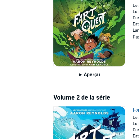
De 
A Macmillan Audio production from Roari
Lu 
Dur
Dat
Lan
Pas
Aperçu
Volume 2 de la série
Fa
De 
Lu 
Dur
Dat