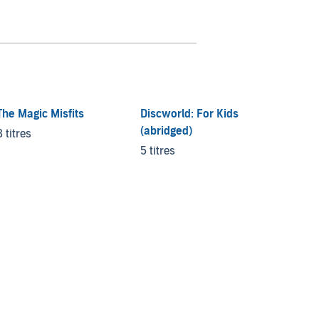
The Magic Misfits
Discworld: For Kids
(abridged)
8 titres
5 titres
Percy 
Olymp
1 titre