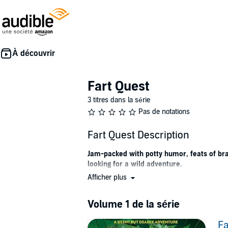
Fart Quest
3 titres dans la série
Pas de notations
Fart Quest Description
Jam-packed with potty humor, feats of br
looking for a wild adventure.
Afficher plus
After their masters are vaporized in a gobli
mantle as heroes of the realm. But they need
Volume 1 de la série
So when The Great and Powerful Kevin puts out
Fa
chance and embark on a journey they were de