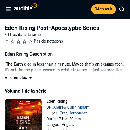
Découvrir
Eden Rising Post-Apocalyptic Series
4 titres dans la série
Pas de notations
Eden Rising Description
"The Earth died in less than a minute. Maybe that's an exaggeration.
It's not like the planet ceased to exist altogether. It just seemed like
it. Cities were reduced to rubble. Millions of people died that day. I've
Afficher plus
since been told that 95 percent of the Earth's human population was
wiped out. I don't know if that's true - I mean, who can know that for
Volume 1 de la série
sure? It's not like we still have any of the technology that we once
used to determine such things. But I do know that it was almost
Eden Rising
empty of people - live ones, that is..."
De :
Andrew Cunningham
Lu par :
Greg Hernandez
Thus begins the journey of Ben and Lila, two ordinary teenagers
Durée : 7 h et 50 min
forced to rise to extraordinary heights when faced with a world that
Langue : Anglais
has suddenly and inexplicably died. Dealing with the sorrow of all