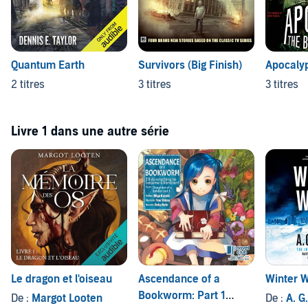
Quantum Earth
Survivors (Big Finish)
Apocaly
2 titres
3 titres
3 titres
Livre 1 dans une autre série
Le dragon et l'oiseau
Ascendance of a
Winter W
Bookworm: Part 1
De :
Margot Looten
De :
A. G