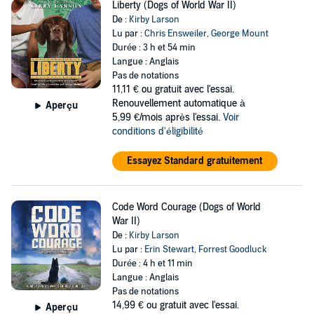
Liberty (Dogs of World War II)
De :
Kirby Larson
Lu par :
Chris Ensweiler
,
George Mount
Durée : 3 h et 54 min
Langue : Anglais
Pas de notations
11,11 €
ou gratuit avec l'essai.
Renouvellement automatique à
Aperçu
5,99 €/mois après l'essai.
Voir
conditions d'éligibilité
Essayez Standard gratuitement
Code Word Courage (Dogs of World
War II)
De :
Kirby Larson
Lu par :
Erin Stewart
,
Forrest Goodluck
Durée : 4 h et 11 min
Langue : Anglais
Pas de notations
14,99 €
ou gratuit avec l'essai.
Aperçu