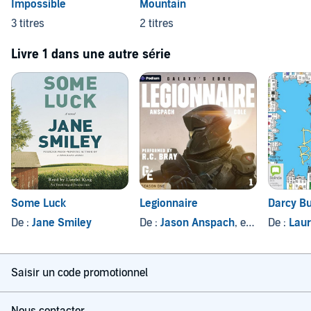
Impossible
Mountain
3 titres
2 titres
Livre 1 dans une autre série
Some Luck
Legionnaire
Darcy B
De :
Jane Smiley
De :
Jason Anspach
, et autres
De :
Laur
Saisir un code promotionnel