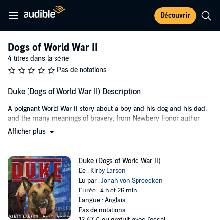
Découvrir
Dogs of World War II
4 titres dans la série
Pas de notations
Duke (Dogs of World War II) Description
A poignant World War II story about a boy and his dog and his dad,
and the many meanings of bravery, from Newbery Honor author
Kirby Larson.
Afficher plus
With World War II raging and his father fighting overseas in Europe,
eleven-year-old Hobie Hanson is determined to do his part to help
Duke (Dogs of World War II)
his family and his country, even if it means giving up his beloved
De :
Kirby Larson
German shepherd, Duke. Hoping to help end the war and bring his
Lu par :
Jonah von Spreecken
dad home faster, Hobie decides to donate Duke to Dogs for Defense,
Durée : 4 h et 26 min
an organization that urges Americans to "loan" their pets to the
Langue : Anglais
military to act as sentries, mine sniffers, and patrol dogs. Hobie
Pas de notations
immediately regrets his decision and tries everything he can to get
13,47 €
ou gratuit avec l'essai.