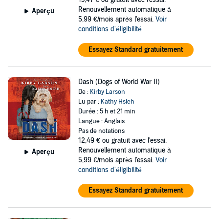
Duke back, even jeopardizing his friendship with the new boy at
Renouvellement automatique à
Aperçu
school. But when his father is taken prisoner by the Germans, Hobie
5,99 €/mois après l'essai.
Voir
realizes he must let Duke go and reach deep within himself to be
conditions d'éligibilité
brave. Will Hobie ever see Duke, or his father, again? Will life ever be
the same?
Essayez Standard gratuitement
©2014 Kirby Larson (P)2014 Scholastic Inc.
Dash (Dogs of World War II)
De :
Kirby Larson
Lu par :
Kathy Hsieh
Durée : 5 h et 21 min
Langue : Anglais
Pas de notations
12,49 €
ou gratuit avec l'essai.
Renouvellement automatique à
Aperçu
5,99 €/mois après l'essai.
Voir
conditions d'éligibilité
Essayez Standard gratuitement