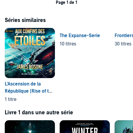
Page 1 de 1
Séries similaires
The Expanse-Serie
Frontier
10 titres
30 titres
L'Ascension de la
République [Rise of the
Republic]
1 titre
Livre 1 dans une autre série