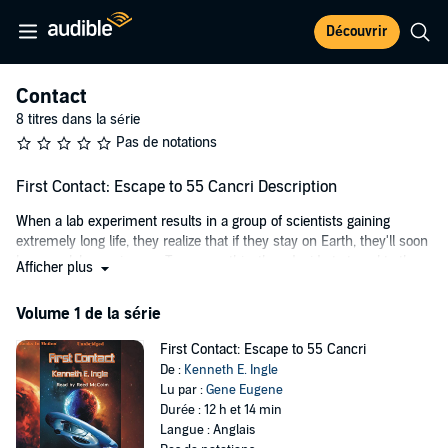
Découvrir
Contact
8 titres dans la série
Pas de notations
First Contact: Escape to 55 Cancri Description
When a lab experiment results in a group of scientists gaining
extremely long life, they realize that if they stay on Earth, they'll soon
become lab specimens. To escape this, they decide to travel to the
Afficher plus
stars. Unfortunately, the stars are already occupied.
Volume 1 de la série
©2009 Kenneth E. Ingle (P)2010 Books In Motion
First Contact: Escape to 55 Cancri
De :
Kenneth E. Ingle
Lu par :
Gene Eugene
Durée : 12 h et 14 min
Langue : Anglais