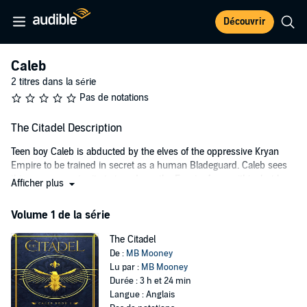
Découvrir
Caleb
2 titres dans la série
Pas de notations
The Citadel Description
Teen boy Caleb is abducted by the elves of the oppressive Kryan
Empire to be trained in secret as a human Bladeguard. Caleb sees
this as an opportunity to tear down the Empire from within, but he
Afficher plus
is first tested to see if he is worthy to survive. And even if he does,
will it be at the cost of his own soul?
Volume 1 de la série
©2022 MB Mooney (P)2024 MB Mooney
The Citadel
De :
MB Mooney
Lu par :
MB Mooney
Durée : 3 h et 24 min
Langue : Anglais