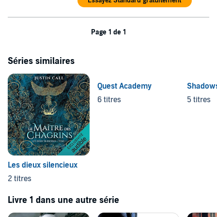
Essayez Standard gratuitement
Page 1 de 1
Séries similaires
Quest Academy
Shadows
6 titres
5 titres
Les dieux silencieux
2 titres
Livre 1 dans une autre série