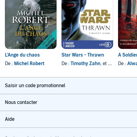
L'Ange du chaos
Star Wars - Thrawn
A Soldier
De :
Michel Robert
De :
Timothy Zahn
, et autres
De :
Alwa
Saisir un code promotionnel
Nous contacter
Aide