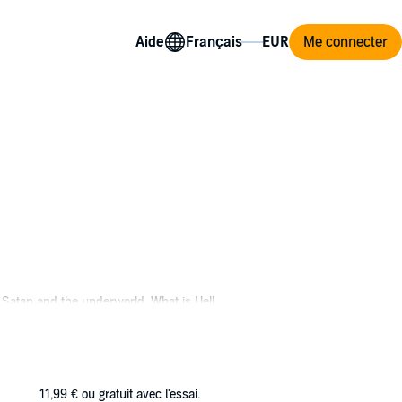
Aide
Me connecter
t Satan and the underworld. What is Hell,
gin, agenda, and destiny? What is the Age of
mic War.
11,99 €
ou gratuit avec l'essai.