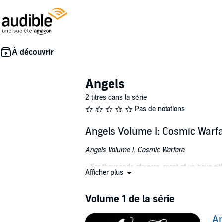
Angels
2 titres dans la série
Pas de notations
Angels Volume I: Cosmic Warfa
Angels Volume I: Cosmic Warfare
- For thousands of years, most of us have eith
Afficher plus
Hades and Gehenna? How do demons differ from
Hybrids? How do we prepare ourselves throug
Volume 1 de la série
Dr. Chuck Missler breaks through misinforma
An
©2017 Chuck Missler (P)2017 Chuck Missler