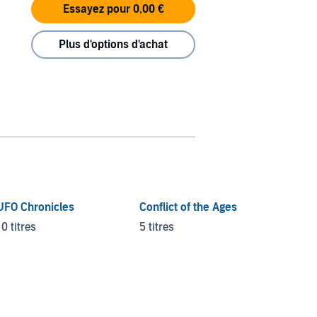
Essayez pour 0,00 €
Plus d'options d'achat
UFO Chronicles
Conflict of the Ages
Pocket
Practic
10 titres
5 titres
7 titres