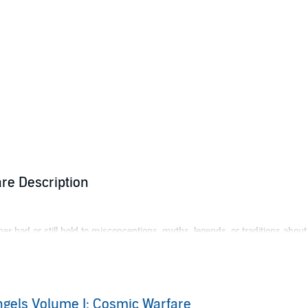
re Description
er had or still hold to misconceptions, myths, legends, or traditions abou
 angels, and what are their limitations and agenda? What is Satan's ori
h spiritual hygiene and the armor of God?
tion and misconceptions about angels and provides insights into the Cos
gels Volume I: Cosmic Warfare