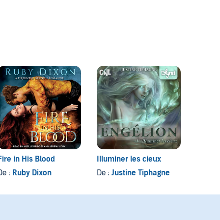
Fire in His Blood
Illuminer les cieux
Diablo
De :
Ruby Dixon
De :
Justine Tiphagne
De :
Ri