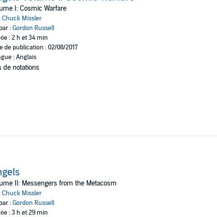
ume I: Cosmic Warfare
:
Chuck Missler
par :
Gordon Russell
ée : 2 h et 34 min
e de publication : 02/08/2017
gue : Anglais
 de notations
ngels
lume II: Messengers from the Metacosm
:
Chuck Missler
par :
Gordon Russell
ée : 3 h et 29 min