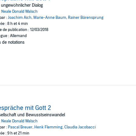
dreibändigen Werk – die
Gespräche mit Gott
.
 ungewöhnlicher Dialog
tt spricht mit allen, die Fragen haben und Antworten zulassen. Dabei ge
:
Neale Donald Walsch
ollen, indem sie sich mit ihren Gefühlen auseinandersetzen. Denn in den 
par :
Joachim Aich
,
Marie-Anne Baum
,
Rainer Bärensprung
ée : 8 h et 4 min
e de publication : 12/03/2018
ch eine Lebenskrise zu Gott. Seine Hörbuch-Reihe
Gespräche mit Gott
umfa
gue : Allemand
lobale Themen, im dritten Teil um universelle Wahrheiten. Der spirituelle
 de notations
r E-Mail.
spräche mit Gott 2
sellschaft und Bewusstseinswandel
:
Neale Donald Walsch
par :
Pascal Breuer
,
Henk Flemming
,
Claudia Jacobacci
ée : 9 h et 21 min