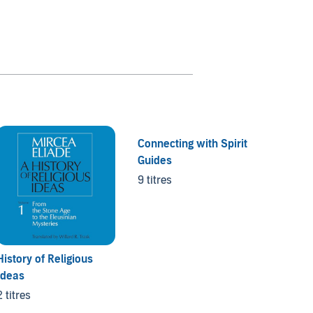
Connecting with Spirit
Questi
Guides
Ask
9 titres
13 titr
History of Religious
Ideas
2 titres