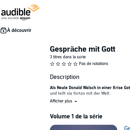
Gespräche mit Gott
3 titres dans la série
Pas de notations
Description
Als Neale Donald Walsch in einer Krise Go
und teilt sie fortan mit der Welt.
Afficher plus
Im Frühjahr 1992 zieht Neale Donald Walsch B
wendet er sich an Gott. Er bezeichnet ihn al
werde ich in meinen Beziehungen nicht glü
Volume 1 de la série
Während Walsch Gott all seine Fragen entgege
Ge