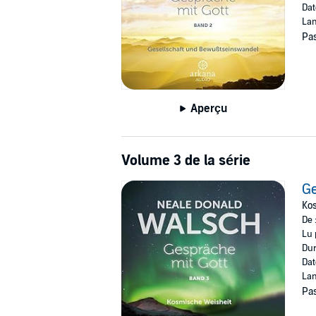
Dat
Lan
Pas
Aperçu
Volume 3 de la série
Ge
Ko
De 
Lu 
Dur
Dat
Lan
Pas