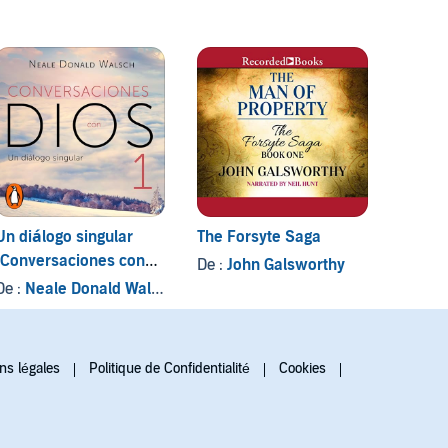
Un diálogo singular
The Forsyte Saga
Life-S
(Conversaciones con
De :
John Galsworthy
De :
Wi
Dios 1)
De :
Neale Donald Walsch
ns légales
Politique de Confidentialité
Cookies