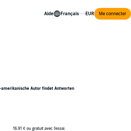
Aide
Me connecter
S-amerikanische Autor findet Antworten
 wütend ist, schreibt er einen Brief. Diesmal
 funktioniert mein Leben nicht richtig? Warum
n?
reijähriger Dialog. Was zunächst eine
16,91 €
ou gratuit avec l'essai.