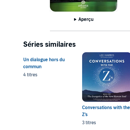
Aperçu
Séries similaires
Un dialogue hors du
commun
4 titres
Conversations with the
Z's
3 titres