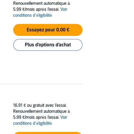
Renouvellement automatique à
5,99 €/mois après l'essai.
Voir
ht es weniger um das Reden, als ums Zuhören:
conditions d'éligibilité
tiefsten Gefühlen steckt die höchste
Essayez pour 0,00 €
sst drei Teile: Zunächst geht es um
 Autor gründete die "School of the New
Plus d'options d'achat
16,91 €
ou gratuit avec l'essai.
Renouvellement automatique à
5,99 €/mois après l'essai.
Voir
conditions d'éligibilité