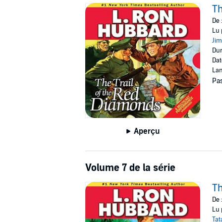
Th
De 
Lu 
Ji
Dur
Dat
Lan
Pas
Aperçu
Volume 7 de la série
T
De 
Lu 
Tat