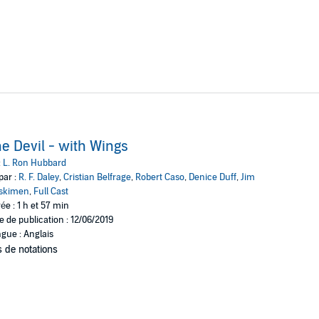
e Devil - with Wings
:
L. Ron Hubbard
par :
R. F. Daley
,
Cristian Belfrage
,
Robert Caso
,
Denice Duff
,
Jim
skimen
,
Full Cast
ée : 1 h et 57 min
e de publication : 12/06/2019
gue : Anglais
 de notations