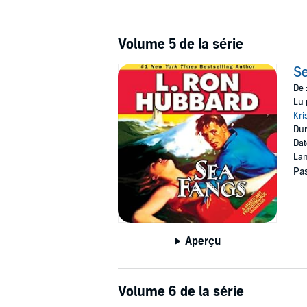
Volume 5 de la série
S
De 
Lu 
Kri
Dur
Dat
Lan
Pas
Aperçu
Volume 6 de la série