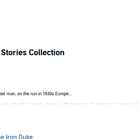
Stories Collection
d man, on the run in 1930s Europe....
uick wit and a roguish charm—with larceny in his heart and a price on hi
d this time it’s as audacious as they come. He’ll hide in plain sight, imp
.. and of a beautiful woman? All Blacky has to do is risk everything—and, for
e Iron Duke