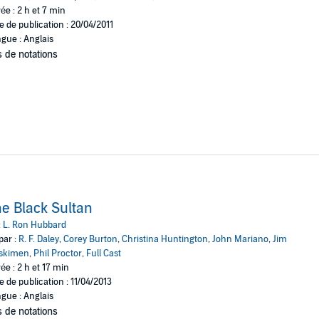
ée : 2 h et 7 min
e de publication : 20/04/2011
gue : Anglais
 de notations
e Black Sultan
:
L. Ron Hubbard
par :
R. F. Daley
,
Corey Burton
,
Christina Huntington
,
John Mariano
,
Jim
skimen
,
Phil Proctor
,
Full Cast
ée : 2 h et 17 min
e de publication : 11/04/2013
gue : Anglais
 de notations