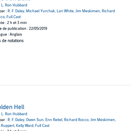
of
The Iron Duke
puts you in the middle of the royal con game.
:
L. Ron Hubbard
par :
R. F. Daley
,
Michael Yurchak
,
Lori White
,
Jim Meskimen
,
Richard
ssic film noir atmosphere, this inspired and well-polished entertainment wi
cco
,
Full Cast
ée : 2 h et 3 min
e de publication : 22/05/2019
gue : Anglais
 de notations
lden Hell
:
L. Ron Hubbard
par :
R. F. Daley
,
Owen Sun
,
Enn Reitel
,
Richard Rocco
,
Jim Meskimen
,
t Ruppert
,
Kelly Ward
,
Full Cast