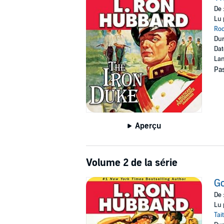
Get in on the deception as the audio version 
De 
Lu 
“Filled with realistic sound effects and a cla
Ro
Dur
* An AudioFile Award Winner
Dat
Lan
©2009 Galaxy Press (P)2009 Galaxy Press
Pas
Aperçu
Volume 2 de la série
Go
De 
Lu 
Tai