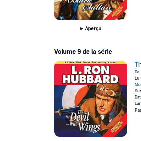
Aperçu
Volume 9 de la série
Th
De 
Lu 
Me
Dur
Dat
Lan
Pas