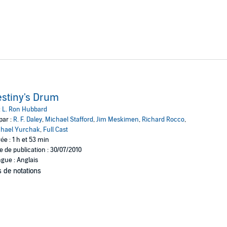
stiny's Drum
:
L. Ron Hubbard
par :
R. F. Daley
,
Michael Stafford
,
Jim Meskimen
,
Richard Rocco
,
hael Yurchak
,
Full Cast
ée : 1 h et 53 min
e de publication : 30/07/2010
gue : Anglais
 de notations