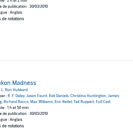
ée : 2 h et 2 min
e de publication : 30/03/2010
gue : Anglais
 de notations
ukon Madness
:
L. Ron Hubbard
par :
R. F. Daley
,
Jason Faunt
,
Keli Daniels
,
Christina Huntington
,
James
g
,
Richard Rocco
,
Max Williams
,
Enn Reitel
,
Tait Ruppert
,
Full Cast
ée : 1 h et 50 min
e de publication : 30/03/2010
gue : Anglais
 de notations