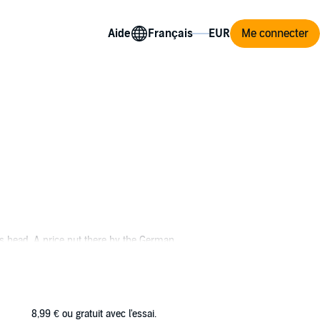
Aide
Me connecter
s head. A price put there by the German
ersonating the crowned head of a Balkan
 once in his life, find a way to do the right
8,99 €
ou gratuit avec l'essai.