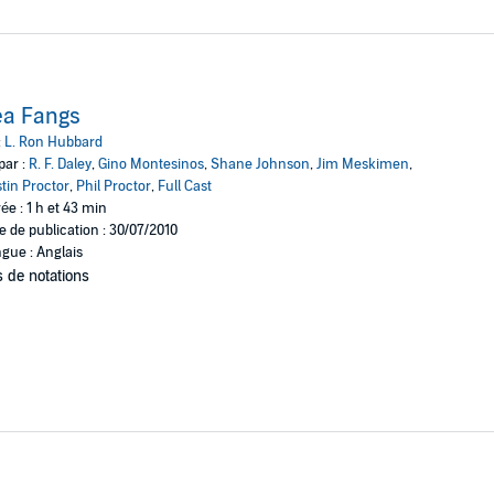
ea Fangs
:
L. Ron Hubbard
par :
R. F. Daley
,
Gino Montesinos
,
Shane Johnson
,
Jim Meskimen
,
stin Proctor
,
Phil Proctor
,
Full Cast
ée : 1 h et 43 min
e de publication : 30/07/2010
gue : Anglais
 de notations