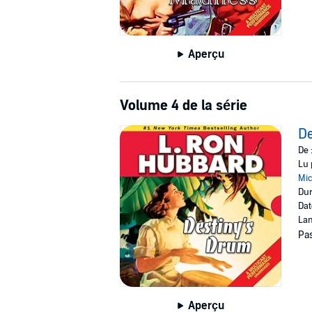
Aperçu
Volume 4 de la série
De
De 
Lu 
Mic
Dur
Dat
Lan
Pas
Aperçu