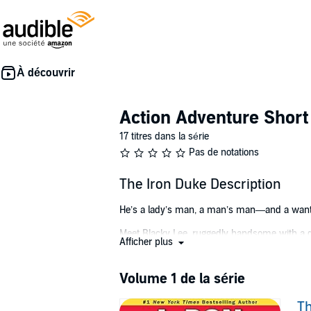
Action Adventure Short 
17 titres dans la série
Pas de notations
The Iron Duke Description
He’s a lady’s man, a man’s man—and a wante
Meet Blacky Lee, ruggedly handsome with a q
Afficher plus
Gestapo. But Blacky’s always got an angle, an
kingdom. He’ll become
The Iron Duke
.
Volume 1 de la série
Can he pull it off? Win the love of a country .
thing.
Th