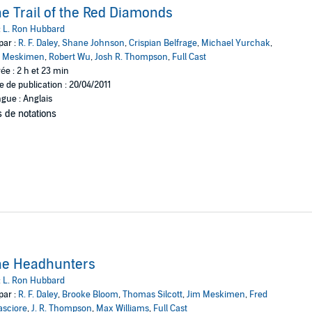
e Trail of the Red Diamonds
:
L. Ron Hubbard
par :
R. F. Daley
,
Shane Johnson
,
Crispian Belfrage
,
Michael Yurchak
,
m Meskimen
,
Robert Wu
,
Josh R. Thompson
,
Full Cast
ée : 2 h et 23 min
e de publication : 20/04/2011
gue : Anglais
 de notations
he Headhunters
:
L. Ron Hubbard
par :
R. F. Daley
,
Brooke Bloom
,
Thomas Silcott
,
Jim Meskimen
,
Fred
asciore
,
J. R. Thompson
,
Max Williams
,
Full Cast