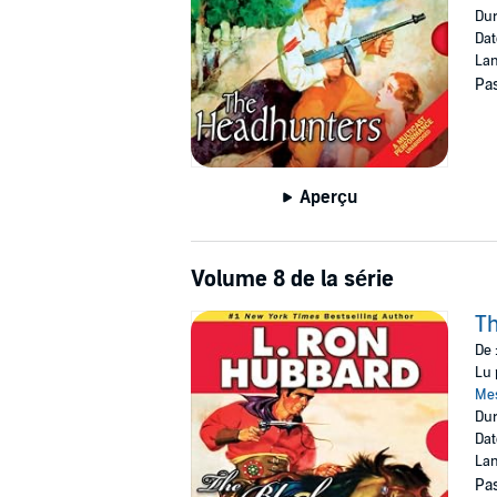
Dur
Dat
Lan
Pas
Aperçu
Volume 8 de la série
Th
De 
Lu 
Me
Dur
Dat
Lan
Pas