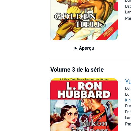
Dur
Dat
Lan
Pas
Aperçu
Volume 3 de la série
Y
De 
Lu 
Kin
Dur
Dat
Lan
Pas