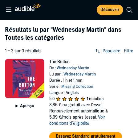
Découvrir
Résultats lu par
"Wednesday Martin"
dans
Toutes les catégories
1 - 3 sur 3 résultats
Populaire
Filtre
The Button
De :
Wednesday Martin
Lu par :
Wednesday Martin
Durée : 1 h et 1 min
Série :
Missing Collection
Langue : Anglais
5,0
1 notation
8,86 €
ou gratuit avec l'essai.
Aperçu
Renouvellement automatique à
5,99 €/mois après l'essai.
Voir
conditions d'éligibilité
Essayez Standard gratuitement