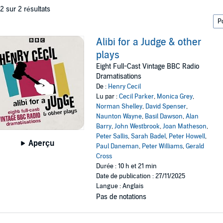
 2 sur 2 résultats
Alibi for a Judge & other
plays
Eight Full-Cast Vintage BBC Radio
Dramatisations
De :
Henry Cecil
Lu par :
Cecil Parker
,
Monica Grey
,
Norman Shelley
,
David Spenser
,
Naunton Wayne
,
Basil Dawson
,
Alan
Barry
,
John Westbrook
,
Joan Matheson
,
Peter Sallis
,
Sarah Badel
,
Peter Howell
,
Aperçu
Paul Daneman
,
Peter Williams
,
Gerald
Cross
Durée : 10 h et 21 min
Date de publication : 27/11/2025
Langue : Anglais
Pas de notations