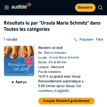
Découvrir
Résultats lu par
"Ursula Maria Schmitz"
dans
Toutes les catégories
1 résultat
Populaire
Filtre
Wandern ist doof
De :
Blanca Imboden
Lu par :
Ursula Maria Schmitz
Durée : 6 h et 46 min
Langue : Allemand
Pas de notations
14,01 €
ou gratuit avec l'essai.
Renouvellement automatique à
Aperçu
5,99 €/mois après l'essai.
Voir
conditions d'éligibilité
Essayez Standard gratuitement