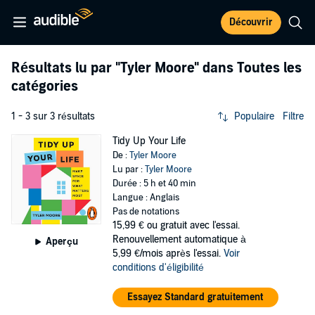
Découvrir
Résultats lu par
"Tyler Moore"
dans Toutes les
catégories
1 - 3 sur 3 résultats
Populaire
Filtre
Tidy Up Your Life
De :
Tyler Moore
Lu par :
Tyler Moore
Durée : 5 h et 40 min
Langue : Anglais
Pas de notations
15,99 €
ou gratuit avec l'essai.
Renouvellement automatique à
Aperçu
5,99 €/mois après l'essai.
Voir
conditions d'éligibilité
Essayez Standard gratuitement