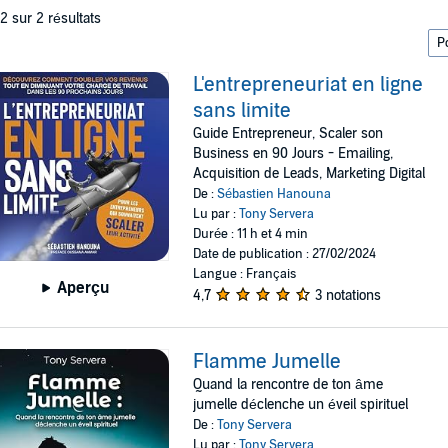
 2 sur 2 résultats
L'entrepreneuriat en ligne
sans limite
Guide Entrepreneur, Scaler son
Business en 90 Jours - Emailing,
Acquisition de Leads, Marketing Digital
De :
Sébastien Hanouna
Lu par :
Tony Servera
Durée : 11 h et 4 min
Date de publication : 27/02/2024
Langue : Français
Aperçu
4,7
3 notations
Flamme Jumelle
Quand la rencontre de ton âme
jumelle déclenche un éveil spirituel
De :
Tony Servera
Lu par :
Tony Servera