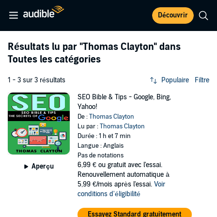
Découvrir
Résultats lu par
"Thomas Clayton"
dans
Toutes les catégories
1 - 3 sur 3 résultats
Populaire
Filtre
SEO Bible & Tips - Google, Bing,
Yahoo!
De :
Thomas Clayton
Lu par :
Thomas Clayton
Durée : 1 h et 7 min
Langue : Anglais
Pas de notations
6,99 €
ou gratuit avec l'essai.
Aperçu
Renouvellement automatique à
5,99 €/mois après l'essai.
Voir
conditions d'éligibilité
Essayez Standard gratuitement