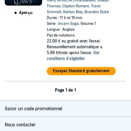
Viard
,
Amuche Chukudebelu
,
Joseph
Thomas
,
Clayton Romero
,
Travis
Schmidt
,
Ashton May
,
Brandon Duke
Aperçu
Durée : 17 h et 10 min
Série :
Incarn Saga
, Volume 1
Langue : Anglais
Pas de notations
22,00 €
ou gratuit avec l'essai.
Renouvellement automatique à
5,99 €/mois après l'essai.
Voir
conditions d'éligibilité
Essayez Standard gratuitement
Page 1 de 1
Saisir un code promotionnel
Nous contacter