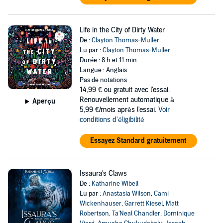
Life in the City of Dirty Water
De :
Clayton Thomas-Muller
Lu par :
Clayton Thomas-Muller
Durée : 8 h et 11 min
Langue : Anglais
Pas de notations
14,99 €
ou gratuit avec l'essai.
Renouvellement automatique à
Aperçu
5,99 €/mois après l'essai.
Voir
conditions d'éligibilité
Essayez Standard gratuitement
Issaura's Claws
De :
Katharine Wibell
Lu par :
Anastasia Wilson
,
Cami
Wickenhauser
,
Garrett Kiesel
,
Matt
Robertson
,
Ta'Neal Chandler
,
Dominique