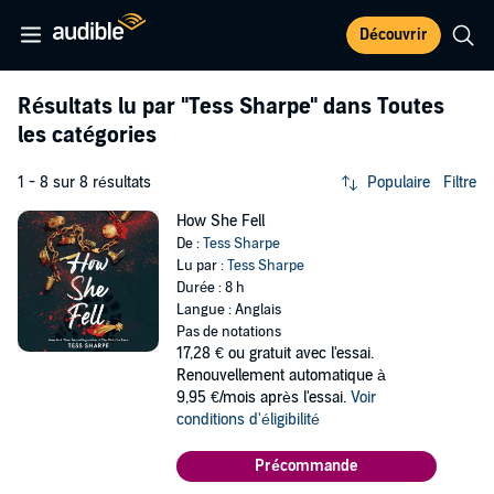
Découvrir
Résultats lu par
"Tess Sharpe"
dans Toutes
les catégories
1 - 8 sur 8 résultats
Populaire
Filtre
How She Fell
De :
Tess Sharpe
Lu par :
Tess Sharpe
Durée : 8 h
Langue : Anglais
Pas de notations
17,28 €
ou gratuit avec l'essai.
Renouvellement automatique à
9,95 €/mois après l'essai.
Voir
conditions d'éligibilité
Précommande