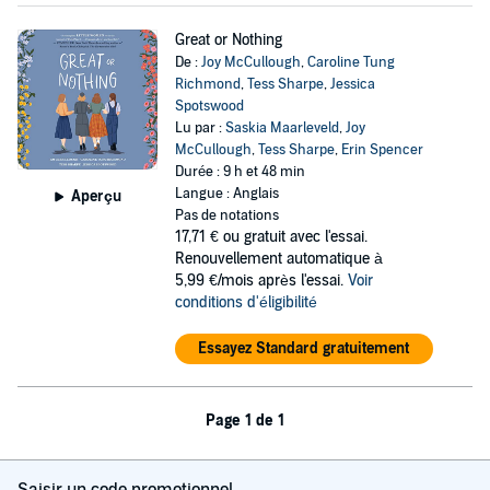
Great or Nothing
De :
Joy McCullough
,
Caroline Tung
Richmond
,
Tess Sharpe
,
Jessica
Spotswood
Lu par :
Saskia Maarleveld
,
Joy
McCullough
,
Tess Sharpe
,
Erin Spencer
Durée : 9 h et 48 min
Langue : Anglais
Aperçu
Pas de notations
17,71 €
ou gratuit avec l'essai.
Renouvellement automatique à
5,99 €/mois après l'essai.
Voir
conditions d'éligibilité
Essayez Standard gratuitement
Page 1 de 1