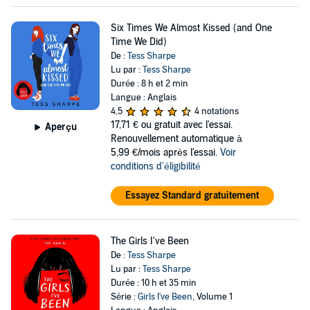
Six Times We Almost Kissed (and One
Time We Did)
De :
Tess Sharpe
Lu par :
Tess Sharpe
Durée : 8 h et 2 min
Langue : Anglais
4,5
4 notations
17,71 €
ou gratuit avec l'essai.
Aperçu
Renouvellement automatique à
5,99 €/mois après l'essai.
Voir
conditions d'éligibilité
Essayez Standard gratuitement
The Girls I've Been
De :
Tess Sharpe
Lu par :
Tess Sharpe
Durée : 10 h et 35 min
Série :
Girls I've Been
, Volume 1