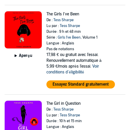
The Girls I've Been
De :
Tess Sharpe
Lu par :
Tess Sharpe
Durée : 9 h et 48 min
Série :
Girls I've Been
, Volume 1
Langue : Anglais
Pas de notations
17,98 €
ou gratuit avec l'essai.
Aperçu
Renouvellement automatique à
5,99 €/mois après l'essai.
Voir
conditions d'éligibilité
Essayez Standard gratuitement
The Girl in Question
De :
Tess Sharpe
Lu par :
Tess Sharpe
Durée : 10 h et 15 min
Langue : Anglais