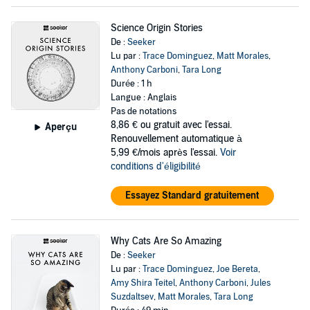
Science Origin Stories
De :
Seeker
Lu par :
Trace Dominguez
,
Matt Morales
,
Anthony Carboni
,
Tara Long
Durée : 1 h
Langue : Anglais
Pas de notations
8,86 €
ou gratuit avec l'essai.
Aperçu
Renouvellement automatique à
5,99 €/mois après l'essai.
Voir
conditions d'éligibilité
Essayez Standard gratuitement
Why Cats Are So Amazing
De :
Seeker
Lu par :
Trace Dominguez
,
Joe Bereta
,
Amy Shira Teitel
,
Anthony Carboni
,
Jules
Suzdaltsev
,
Matt Morales
,
Tara Long