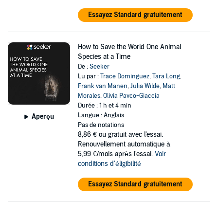
Essayez Standard gratuitement
How to Save the World One Animal
Species at a Time
De :
Seeker
Lu par :
Trace Dominguez
,
Tara Long
,
Frank van Manen
,
Julia Wilde
,
Matt
Morales
,
Olivia Pavco-Giaccia
Durée : 1 h et 4 min
Langue : Anglais
Aperçu
Pas de notations
8,86 €
ou gratuit avec l'essai.
Renouvellement automatique à
5,99 €/mois après l'essai.
Voir
conditions d'éligibilité
Essayez Standard gratuitement