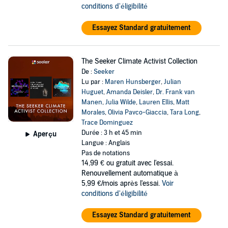
conditions d'éligibilité
Essayez Standard gratuitement
The Seeker Climate Activist Collection
De :
Seeker
Lu par :
Maren Hunsberger
,
Julian
Huguet
,
Amanda Deisler
,
Dr. Frank van
Manen
,
Julia Wilde
,
Lauren Ellis
,
Matt
Morales
,
Olivia Pavco-Giaccia
,
Tara Long
,
Trace Dominguez
Durée : 3 h et 45 min
Aperçu
Langue : Anglais
Pas de notations
14,99 €
ou gratuit avec l'essai.
Renouvellement automatique à
5,99 €/mois après l'essai.
Voir
conditions d'éligibilité
Essayez Standard gratuitement