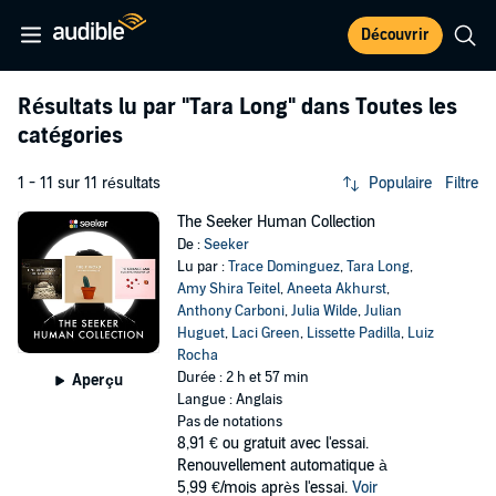
Découvrir
Résultats lu par
"Tara Long"
dans Toutes les
catégories
1 - 11 sur 11 résultats
Populaire
Filtre
The Seeker Human Collection
De :
Seeker
Lu par :
Trace Dominguez
,
Tara Long
,
Amy Shira Teitel
,
Aneeta Akhurst
,
Anthony Carboni
,
Julia Wilde
,
Julian
Huguet
,
Laci Green
,
Lissette Padilla
,
Luiz
Rocha
Durée : 2 h et 57 min
Aperçu
Langue : Anglais
Pas de notations
8,91 €
ou gratuit avec l'essai.
Renouvellement automatique à
5,99 €/mois après l'essai.
Voir