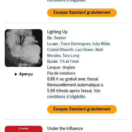
conditions d'éligibilité
Essayez Standard gratuitement
Lighting Up
De :
Seeker
Lu par :
Trace Dominguez
,
Julia Wilde
,
Crystal Dilworth
,
Laci Green
,
Matt
Morales
,
Tara Long
Durée : 1 h et 1 min
Langue : Anglais
Pas de notations
Aperçu
8,86 €
ou gratuit avec l'essai.
Renouvellement automatique à
5,99 €/mois après l'essai.
Voir
conditions d'éligibilité
Essayez Standard gratuitement
Under the Influence