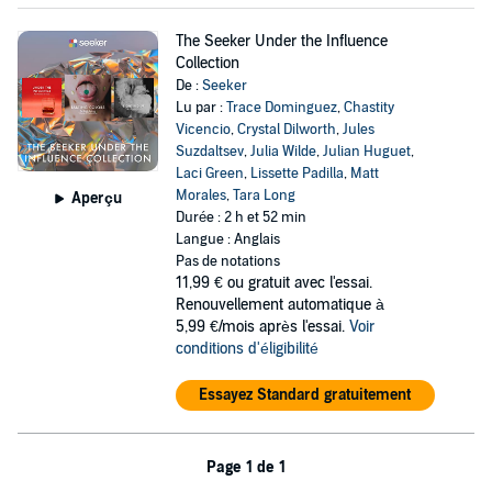
The Seeker Under the Influence
Collection
De :
Seeker
Lu par :
Trace Dominguez
,
Chastity
Vicencio
,
Crystal Dilworth
,
Jules
Suzdaltsev
,
Julia Wilde
,
Julian Huguet
,
Laci Green
,
Lissette Padilla
,
Matt
Morales
,
Tara Long
Aperçu
Durée : 2 h et 52 min
Langue : Anglais
Pas de notations
11,99 €
ou gratuit avec l'essai.
Renouvellement automatique à
5,99 €/mois après l'essai.
Voir
conditions d'éligibilité
Essayez Standard gratuitement
Page 1 de 1