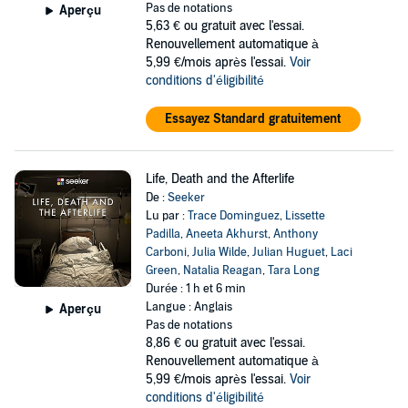
Pas de notations
Aperçu
5,63 €
ou gratuit avec l'essai.
Renouvellement automatique à
5,99 €/mois après l'essai.
Voir
conditions d'éligibilité
Essayez Standard gratuitement
Life, Death and the Afterlife
De :
Seeker
Lu par :
Trace Dominguez
,
Lissette
Padilla
,
Aneeta Akhurst
,
Anthony
Carboni
,
Julia Wilde
,
Julian Huguet
,
Laci
Green
,
Natalia Reagan
,
Tara Long
Durée : 1 h et 6 min
Langue : Anglais
Aperçu
Pas de notations
8,86 €
ou gratuit avec l'essai.
Renouvellement automatique à
5,99 €/mois après l'essai.
Voir
conditions d'éligibilité