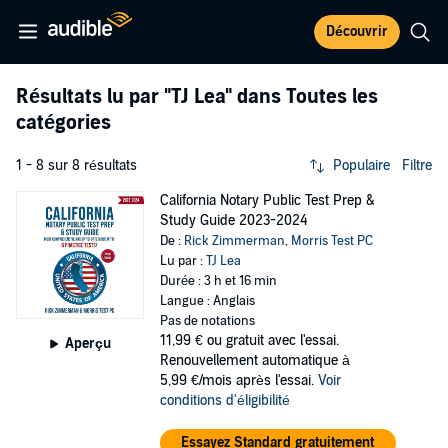
Découvrir
Résultats lu par
"TJ Lea"
dans Toutes les
catégories
1 - 8 sur 8 résultats
Populaire
Filtre
California Notary Public Test Prep &
Study Guide 2023-2024
De :
Rick Zimmerman
,
Morris Test PC
Lu par :
TJ Lea
Durée : 3 h et 16 min
Langue : Anglais
Pas de notations
11,99 €
ou gratuit avec l'essai.
Aperçu
Renouvellement automatique à
5,99 €/mois après l'essai.
Voir
conditions d'éligibilité
Essayez Standard gratuitement