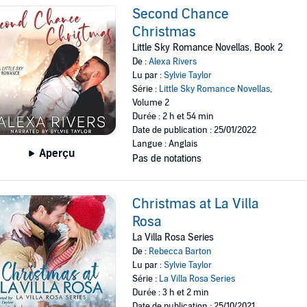
Second Chance
Christmas
Little Sky Romance Novellas, Book 2
De :
Alexa Rivers
Lu par :
Sylvie Taylor
Série :
Little Sky Romance Novellas
,
Volume 2
Durée : 2 h et 54 min
Date de publication : 25/01/2022
Langue : Anglais
Aperçu
Pas de notations
Christmas at La Villa
Rosa
La Villa Rosa Series
De :
Rebecca Barton
Lu par :
Sylvie Taylor
Série :
La Villa Rosa Series
Durée : 3 h et 2 min
Date de publication : 25/10/2021