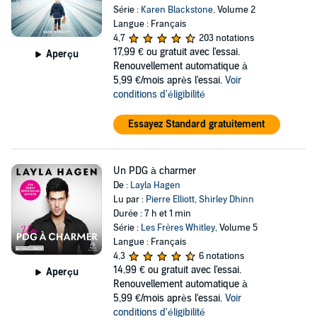
Série :
Karen Blackstone
, Volume 2
Langue : Français
4,7
203 notations
17,99 €
ou gratuit avec l'essai.
Aperçu
Renouvellement automatique à
5,99 €/mois après l'essai.
Voir
conditions d'éligibilité
Essayez Standard gratuitement
Un PDG à charmer
De :
Layla Hagen
Lu par :
Pierre Elliott
,
Shirley Dhinn
Durée : 7 h et 1 min
Série :
Les Frères Whitley
, Volume 5
Langue : Français
4,3
6 notations
14,99 €
ou gratuit avec l'essai.
Aperçu
Renouvellement automatique à
5,99 €/mois après l'essai.
Voir
conditions d'éligibilité