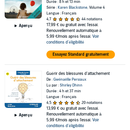
Durée : 8 h et 13 min
Série :
Karen Blackstone
, Volume 4
Langue : Français
4,7
44 notations
17,99 €
ou gratuit avec l'essai.
Aperçu
Renouvellement automatique à
5,99 €/mois après l'essai.
Voir
conditions d'éligibilité
Essayez Standard gratuitement
Guérir des blessures d'attachement
De :
Gwénaëlle Persiaux
Lu par :
Shirley Dhinn
Durée : 4 h et 37 min
Langue : Français
4,5
20 notations
13,99 €
ou gratuit avec l'essai.
Renouvellement automatique à
Aperçu
5,99 €/mois après l'essai.
Voir
conditions d'éligibilité