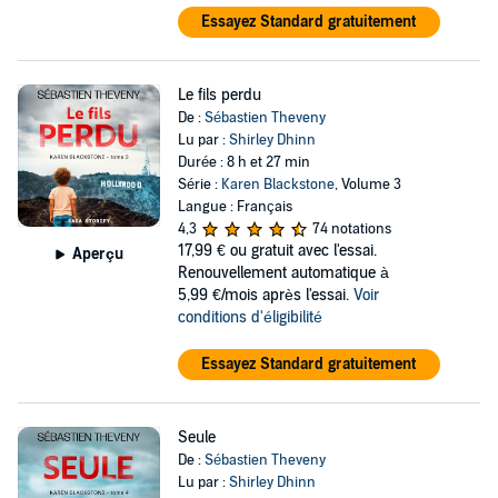
Essayez Standard gratuitement
Le fils perdu
De :
Sébastien Theveny
Lu par :
Shirley Dhinn
Durée : 8 h et 27 min
Série :
Karen Blackstone
, Volume 3
Langue : Français
4,3
74 notations
17,99 €
ou gratuit avec l'essai.
Aperçu
Renouvellement automatique à
5,99 €/mois après l'essai.
Voir
conditions d'éligibilité
Essayez Standard gratuitement
Seule
De :
Sébastien Theveny
Lu par :
Shirley Dhinn