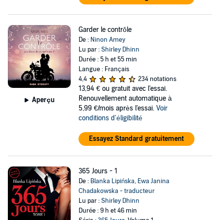
Garder le contrôle
De :
Ninon Amey
Lu par :
Shirley Dhinn
Durée : 5 h et 55 min
Langue : Français
4,4
234 notations
13,94 €
ou gratuit avec l'essai.
Renouvellement automatique à
Aperçu
5,99 €/mois après l'essai.
Voir
conditions d'éligibilité
Essayez Standard gratuitement
365 Jours - 1
De :
Blanka Lipińska
,
Ewa Janina
Chadakowska - traducteur
Lu par :
Shirley Dhinn
Durée : 9 h et 46 min