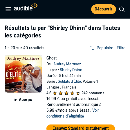
Découvrir
Résultats lu par
"Shirley Dhinn"
dans Toutes
les catégories
1 - 20 sur 40 résultats
Populaire
Filtre
Ghost
De :
Audrey Martinez
Lu par :
Shirley Dhinn
Durée : 8 h et 44 min
Série :
Soldats d'Élite
, Volume 1
Langue : Français
4,6
242 notations
14,99 €
ou gratuit avec l'essai.
Aperçu
Renouvellement automatique à
5,99 €/mois après l'essai.
Voir
conditions d'éligibilité
Essayez Standard gratuitement