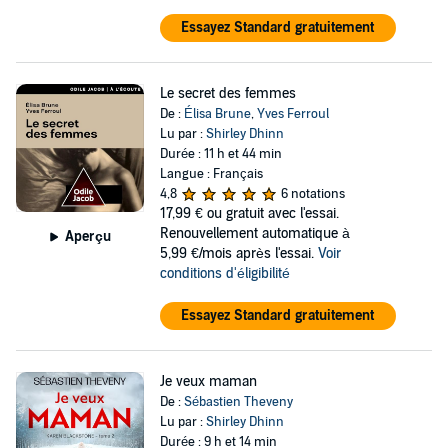
Essayez Standard gratuitement
Le secret des femmes
De :
Élisa Brune
,
Yves Ferroul
Lu par :
Shirley Dhinn
Durée : 11 h et 44 min
Langue : Français
4,8
6 notations
17,99 €
ou gratuit avec l'essai.
Renouvellement automatique à
Aperçu
5,99 €/mois après l'essai.
Voir
conditions d'éligibilité
Essayez Standard gratuitement
Je veux maman
De :
Sébastien Theveny
Lu par :
Shirley Dhinn
Durée : 9 h et 14 min