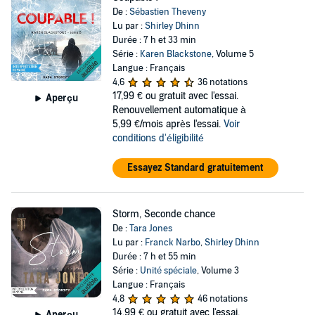
De :
Sébastien Theveny
Lu par :
Shirley Dhinn
Durée : 7 h et 33 min
Série :
Karen Blackstone
, Volume 5
Langue : Français
4,6
36 notations
17,99 €
ou gratuit avec l'essai.
Aperçu
Renouvellement automatique à
5,99 €/mois après l'essai.
Voir
conditions d'éligibilité
Essayez Standard gratuitement
Storm, Seconde chance
De :
Tara Jones
Lu par :
Franck Narbo
,
Shirley Dhinn
Durée : 7 h et 55 min
Série :
Unité spéciale
, Volume 3
Langue : Français
4,8
46 notations
14,99 €
ou gratuit avec l'essai.
Aperçu