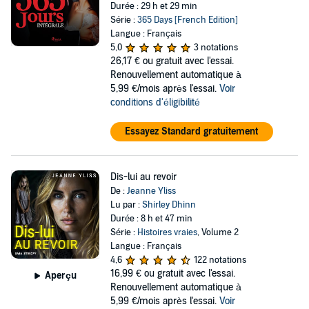
Durée : 29 h et 29 min
Série :
365 Days [French Edition]
Langue : Français
5,0
3 notations
26,17 €
ou gratuit avec l'essai.
Renouvellement automatique à
5,99 €/mois après l'essai.
Voir
conditions d'éligibilité
Essayez Standard gratuitement
Dis-lui au revoir
De :
Jeanne Yliss
Lu par :
Shirley Dhinn
Durée : 8 h et 47 min
Série :
Histoires vraies
, Volume 2
Langue : Français
4,6
122 notations
16,99 €
ou gratuit avec l'essai.
Aperçu
Renouvellement automatique à
5,99 €/mois après l'essai.
Voir