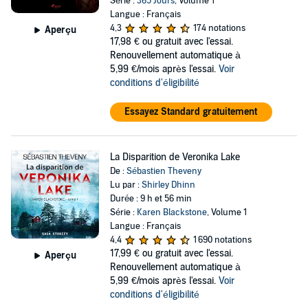
Série :
365 Jours
, Volume 1
Langue : Français
4,3
174 notations
Aperçu
17,98 €
ou gratuit avec l'essai.
Renouvellement automatique à
5,99 €/mois après l'essai.
Voir
conditions d'éligibilité
Essayez Standard gratuitement
La Disparition de Veronika Lake
De :
Sébastien Theveny
Lu par :
Shirley Dhinn
Durée : 9 h et 56 min
Série :
Karen Blackstone
, Volume 1
Langue : Français
4,4
1 690 notations
17,99 €
ou gratuit avec l'essai.
Aperçu
Renouvellement automatique à
5,99 €/mois après l'essai.
Voir
conditions d'éligibilité