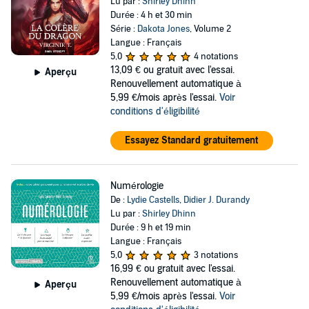
Lu par :
Shirley Dhinn
Durée : 4 h et 30 min
Série :
Dakota Jones
, Volume 2
Langue : Français
5,0
4 notations
13,09 €
ou gratuit avec l'essai.
Aperçu
Renouvellement automatique à
5,99 €/mois après l'essai.
Voir
conditions d'éligibilité
Essayez Standard gratuitement
Numérologie
De :
Lydie Castells
,
Didier J. Durandy
Lu par :
Shirley Dhinn
Durée : 9 h et 19 min
Langue : Français
5,0
3 notations
16,99 €
ou gratuit avec l'essai.
Renouvellement automatique à
Aperçu
5,99 €/mois après l'essai.
Voir