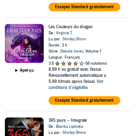
Essayez Standard gratuitement
Les Couleurs du dragon
De :
Virginie T.
Lu par :
Shirley Dhinn
Durée : 3 h
Série :
Dakota Jones
, Volume 1
Langue : Français
3,8
68 notations
8,99 €
ou gratuit avec l'essai.
Aperçu
Renouvellement automatique à
5,99 €/mois après l'essai.
Voir
conditions d'éligibilité
Essayez Standard gratuitement
365 jours – Intégrale
De :
Blanka Lipińska
Lu par :
Shirley Dhinn