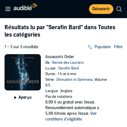
Découvrir
Résultats lu par
"Serafin Bard"
dans Toutes
les catégories
1 - 3 sur 3 résultats
Populaire
Filtre
Assassin's Order
De :
Renée des Lauriers
Lu par :
Serafin Bard
Durée : 1 h et 4 min
Série :
Divination in Darkness
, Volume
0.5
Langue : Anglais
Pas de notations
Aperçu
8,99 €
ou gratuit avec l'essai.
Renouvellement automatique à
5,99 €/mois après l'essai.
Voir
conditions d'éligibilité