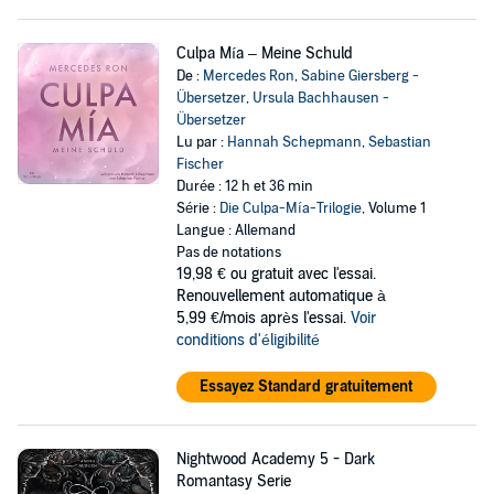
Culpa Mía – Meine Schuld
De :
Mercedes Ron
,
Sabine Giersberg -
Übersetzer
,
Ursula Bachhausen -
Übersetzer
Lu par :
Hannah Schepmann
,
Sebastian
Fischer
Durée : 12 h et 36 min
Série :
Die Culpa-Mía-Trilogie
, Volume 1
Langue : Allemand
Pas de notations
19,98 €
ou gratuit avec l'essai.
Renouvellement automatique à
5,99 €/mois après l'essai.
Voir
conditions d'éligibilité
Essayez Standard gratuitement
Nightwood Academy 5 - Dark
Romantasy Serie