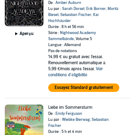
De :
Amber Auburn
Lu par :
Sarah Dorsel
,
Erik Borner
,
Moritz
Biesel
,
Sebastian Fischer
,
Kai
Hochhäusler
Durée : 8 h et 56 min
Série :
Nightwood Academy
Aperçu
Sammelbände
, Volume 5
Langue : Allemand
Pas de notations
14,99 €
ou gratuit avec l'essai.
Renouvellement automatique à
5,99 €/mois après l'essai.
Voir
conditions d'éligibilité
Essayez Standard gratuitement
Liebe im Sommersturm
De :
Emily Ferguson
Lu par :
Wiebke Bierwag
,
Sebastian
Fischer
Durée : 5 h et 4 min