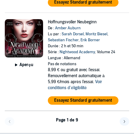
Essayez Standard gratuitement
Hoffnungsvoller Neubeginn
De :
Amber Auburn
Lu par :
Sarah Dorsel
,
Moritz Biesel
,
Sebastian Fischer
,
Erik Borner
Durée : 2 h et 50 min
Série :
Nightwood Academy
, Volume 24
Langue : Allemand
Pas de notations
Aperçu
8,99 €
ou gratuit avec l'essai.
Renouvellement automatique à
5,99 €/mois après l'essai.
Voir
conditions d'éligibilité
Essayez Standard gratuitement
Page 1 de 9
Page précédente
Page 