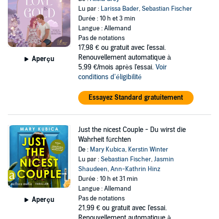
Lu par :
Larissa Bader
,
Sebastian Fischer
Durée : 10 h et 3 min
Langue : Allemand
Pas de notations
17,98 €
ou gratuit avec l'essai.
Renouvellement automatique à
Aperçu
5,99 €/mois après l'essai.
Voir
conditions d'éligibilité
Essayez Standard gratuitement
Just the nicest Couple - Du wirst die
Wahrheit fürchten
De :
Mary Kubica
,
Kerstin Winter
Lu par :
Sebastian Fischer
,
Jasmin
Shaudeen
,
Ann-Kathrin Hinz
Durée : 10 h et 31 min
Langue : Allemand
Pas de notations
Aperçu
21,99 €
ou gratuit avec l'essai.
Renouvellement automatique à