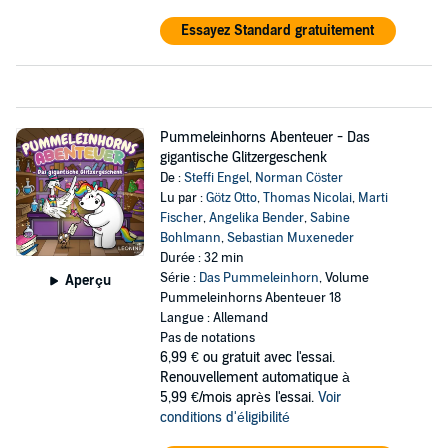
Essayez Standard gratuitement
Pummeleinhorns Abenteuer - Das
gigantische Glitzergeschenk
De :
Steffi Engel
,
Norman Cöster
Lu par :
Götz Otto
,
Thomas Nicolai
,
Marti
Fischer
,
Angelika Bender
,
Sabine
Bohlmann
,
Sebastian Muxeneder
Durée : 32 min
Série :
Das Pummeleinhorn
, Volume
Aperçu
Pummeleinhorns Abenteuer 18
Langue : Allemand
Pas de notations
6,99 €
ou gratuit avec l'essai.
Renouvellement automatique à
5,99 €/mois après l'essai.
Voir
conditions d'éligibilité