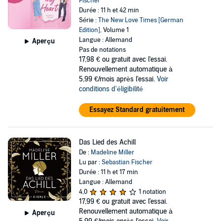
Fischer
Durée : 11 h et 42 min
Série :
The New Love Times [German
Edition]
, Volume 1
Langue : Allemand
Aperçu
Pas de notations
17,98 €
ou gratuit avec l'essai.
Renouvellement automatique à
5,99 €/mois après l'essai.
Voir
conditions d'éligibilité
Essayez Standard gratuitement
Das Lied des Achill
De :
Madeline Miller
Lu par :
Sebastian Fischer
Durée : 11 h et 17 min
Langue : Allemand
4,0
1 notation
17,99 €
ou gratuit avec l'essai.
Renouvellement automatique à
Aperçu