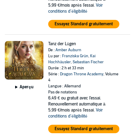
5,99 €/mois après l'essai.
Voir
conditions d'éligibilité
Essayez Standard gratuitement
Tanz der Lügen
De :
Amber Auburn
Lu par :
Franziska Grün
,
Kai
Hochhäusler
,
Sebastian Fischer
Durée : 2 h et 33 min
Série :
Dragon Throne Academy
, Volume
4
Langue : Allemand
Aperçu
Pas de notations
6,49 €
ou gratuit avec l'essai.
Renouvellement automatique à
5,99 €/mois après l'essai.
Voir
conditions d'éligibilité
Essayez Standard gratuitement