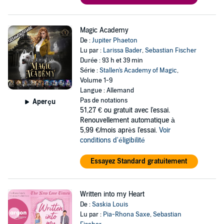
Magic Academy
De :
Jupiter Phaeton
Lu par :
Larissa Bader
,
Sebastian Fischer
Durée : 93 h et 39 min
Série :
Stallen's Academy of Magic
,
Volume 1-9
Langue : Allemand
Pas de notations
Aperçu
51,27 €
ou gratuit avec l'essai.
Renouvellement automatique à
5,99 €/mois après l'essai.
Voir
conditions d'éligibilité
Essayez Standard gratuitement
Written into my Heart
De :
Saskia Louis
Lu par :
Pia-Rhona Saxe
,
Sebastian