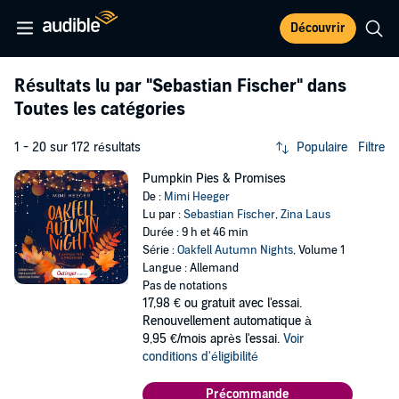
Découvrir
Résultats lu par
"Sebastian Fischer"
dans
Toutes les catégories
1 - 20 sur 172 résultats
Populaire
Filtre
Pumpkin Pies & Promises
De :
Mimi Heeger
Lu par :
Sebastian Fischer
,
Zina Laus
Durée : 9 h et 46 min
Série :
Oakfell Autumn Nights
, Volume 1
Langue : Allemand
Pas de notations
17,98 €
ou gratuit avec l'essai.
Renouvellement automatique à
9,95 €/mois après l'essai.
Voir
conditions d'éligibilité
Précommande