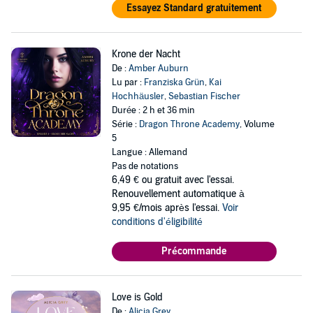
Essayez Standard gratuitement
Krone der Nacht
De :
Amber Auburn
Lu par :
Franziska Grün
,
Kai
Hochhäusler
,
Sebastian Fischer
Durée : 2 h et 36 min
Série :
Dragon Throne Academy
, Volume
5
Langue : Allemand
Pas de notations
6,49 €
ou gratuit avec l'essai.
Renouvellement automatique à
9,95 €/mois après l'essai.
Voir
conditions d'éligibilité
Précommande
Love is Gold
De :
Alicia Grey