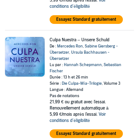
5,99 €/mois après l'essai.
Voir
conditions d'éligibilité
Essayez Standard gratuitement
Culpa Nuestra – Unsere Schuld
De :
Mercedes Ron
,
Sabine Giersberg -
Übersetzer
,
Ursula Bachhausen -
Übersetzer
Lu par :
Hannah Schepmann
,
Sebastian
Fischer
Durée : 13 h et 26 min
Série :
Die Culpa-Mía-Trilogie
, Volume 3
Langue : Allemand
Pas de notations
21,99 €
ou gratuit avec l'essai.
Renouvellement automatique à
5,99 €/mois après l'essai.
Voir
conditions d'éligibilité
Essayez Standard gratuitement