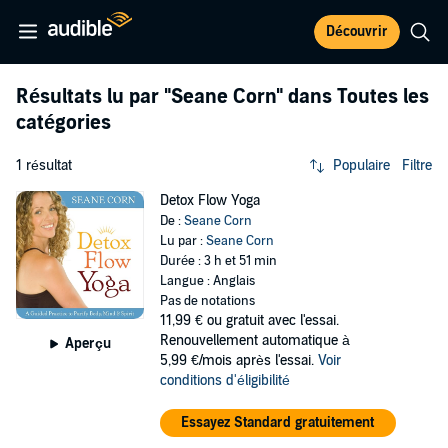
Découvrir
Résultats lu par
"Seane Corn"
dans Toutes les
catégories
1 résultat
Populaire
Filtre
Detox Flow Yoga
De :
Seane Corn
Lu par :
Seane Corn
Durée : 3 h et 51 min
Langue : Anglais
Pas de notations
11,99 €
ou gratuit avec l'essai.
Renouvellement automatique à
Aperçu
5,99 €/mois après l'essai.
Voir
conditions d'éligibilité
Essayez Standard gratuitement