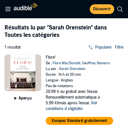
Découvrir
Résultats lu par
"Sarah Orenstein"
dans
Toutes les catégories
1 résultat
Populaire
Filtre
Flora!
De :
Flora MacDonald
,
Geoffrey Stevens
Lu par :
Sarah Orenstein
Durée : 14 h et 20 min
Langue : Anglais
Pas de notations
20,99 €
ou gratuit avec l'essai.
Renouvellement automatique à
Aperçu
5,99 €/mois après l'essai.
Voir
conditions d'éligibilité
Essayez Standard gratuitement