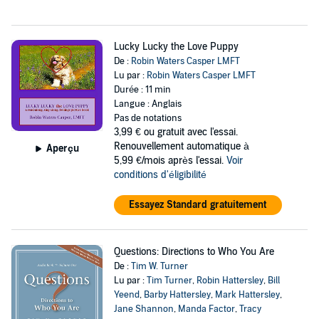
Lucky Lucky the Love Puppy
De :
Robin Waters Casper LMFT
Lu par :
Robin Waters Casper LMFT
Durée : 11 min
Langue : Anglais
Pas de notations
3,99 €
ou gratuit avec l'essai.
Renouvellement automatique à
Aperçu
5,99 €/mois après l'essai.
Voir
conditions d'éligibilité
Essayez Standard gratuitement
Questions: Directions to Who You Are
De :
Tim W. Turner
Lu par :
Tim Turner
,
Robin Hattersley
,
Bill
Yeend
,
Barby Hattersley
,
Mark Hattersley
,
Jane Shannon
,
Manda Factor
,
Tracy