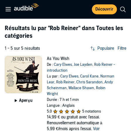
Découvrir
Résultats lu par
"Rob Reiner"
dans Toutes les
catégories
1 - 5 sur 5 résultats
Populaire
Filtre
As You Wish
De :
Cary Elwes
,
Joe Layden
,
Rob Reiner -
introduction
Lu par :
Cary Elwes
,
Carol Kane
,
Norman
Lear
,
Rob Reiner
,
Chris Sarandon
,
Andy
Scheinman
,
Wallace Shawn
,
Robin
Wright
Durée : 7 h et 1 min
Aperçu
Langue : Anglais
5,0
5 notations
14,99 €
ou gratuit avec l'essai.
Renouvellement automatique à
5,99 €/mois après l'essai.
Voir