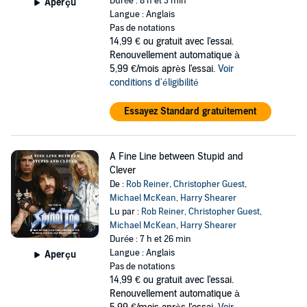
Durée : 8 h et 3 min
Aperçu
Langue : Anglais
Pas de notations
14,99 €
ou gratuit avec l'essai.
Renouvellement automatique à
5,99 €/mois après l'essai.
Voir
conditions d'éligibilité
Essayez Standard gratuitement
A Fine Line between Stupid and
Clever
De :
Rob Reiner
,
Christopher Guest
,
Michael McKean
,
Harry Shearer
Lu par :
Rob Reiner
,
Christopher Guest
,
Michael McKean
,
Harry Shearer
Durée : 7 h et 26 min
Langue : Anglais
Aperçu
Pas de notations
14,99 €
ou gratuit avec l'essai.
Renouvellement automatique à