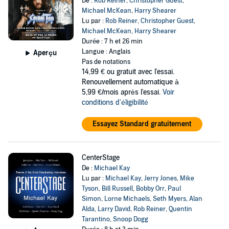
De :
Rob Reiner
,
Christopher Guest
,
Michael McKean
,
Harry Shearer
Lu par :
Rob Reiner
,
Christopher Guest
,
Michael McKean
,
Harry Shearer
Durée : 7 h et 26 min
Langue : Anglais
Aperçu
Pas de notations
14,99 €
ou gratuit avec l'essai.
Renouvellement automatique à
5,99 €/mois après l'essai.
Voir
conditions d'éligibilité
Essayez Standard gratuitement
CenterStage
De :
Michael Kay
Lu par :
Michael Kay
,
Jerry Jones
,
Mike
Tyson
,
Bill Russell
,
Bobby Orr
,
Paul
Simon
,
Lorne Michaels
,
Seth Myers
,
Alan
Alda
,
Larry David
,
Rob Reiner
,
Quentin
Tarantino
,
Snoop Dogg