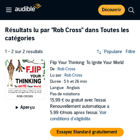
Découvrir
Résultats lu par
"Rob Cross"
dans Toutes les
catégories
1 - 2 sur 2 résultats
Populaire
Filtre
Flip Your Thinking: To Ignite Your World
De :
Rob Cross
Lu par :
Rob Cross
Durée : 5 h et 26 min
Langue : Anglais
Pas de notations
15,99 €
ou gratuit avec l'essai.
Renouvellement automatique à
Aperçu
5,99 €/mois après l'essai.
Voir
conditions d'éligibilité
Essayez Standard gratuitement