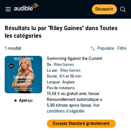
Découvrir
Résultats lu par
"Riley Gaines"
dans Toutes
les catégories
1 résultat
Populaire
Filtre
Swimming Against the Current
De :
Riley Gaines
Lu par :
Riley Gaines
Durée : 6 h et 56 min
Langue : Anglais
Pas de notations
15,48 €
ou gratuit avec l'essai.
Renouvellement automatique à
Aperçu
5,99 €/mois après l'essai.
Voir
conditions d'éligibilité
Essayez Standard gratuitement