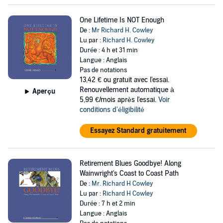
One Lifetime Is NOT Enough
De :
Mr Richard H. Cowley
Lu par :
Richard H. Cowley
Durée : 4 h et 31 min
Langue : Anglais
Pas de notations
13,42 €
ou gratuit avec l'essai.
Renouvellement automatique à
Aperçu
5,99 €/mois après l'essai.
Voir
conditions d'éligibilité
Essayez Standard gratuitement
Retirement Blues Goodbye! Along
Wainwright's Coast to Coast Path
De :
Mr. Richard H Cowley
Lu par :
Richard H Cowley
Durée : 7 h et 2 min
Langue : Anglais